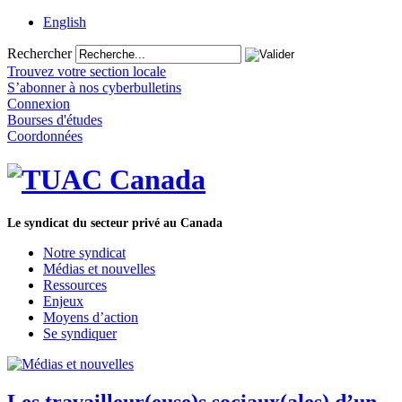
English
Rechercher
Trouvez votre section locale
S’abonner à nos cyberbulletins
Connexion
Bourses d'études
Coordonnées
Le syndicat du secteur privé au Canada
Notre syndicat
Médias et nouvelles
Ressources
Enjeux
Moyens d’action
Se syndiquer
Les travailleur(euse)s sociaux(ales) d’un