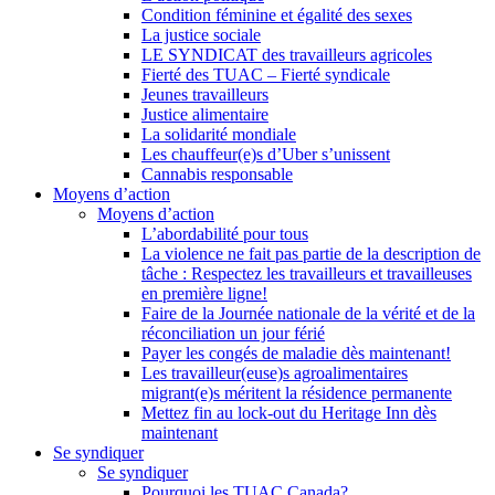
Condition féminine et égalité des sexes
La justice sociale
LE SYNDICAT des travailleurs agricoles
Fierté des TUAC – Fierté syndicale
Jeunes travailleurs
Justice alimentaire
La solidarité mondiale
Les chauffeur(e)s d’Uber s’unissent
Cannabis responsable
Moyens d’action
Moyens d’action
L’abordabilité pour tous
La violence ne fait pas partie de la description de
tâche : Respectez les travailleurs et travailleuses
en première ligne!
Faire de la Journée nationale de la vérité et de la
réconciliation un jour férié
Payer les congés de maladie dès maintenant!
Les travailleur(euse)s agroalimentaires
migrant(e)s méritent la résidence permanente
Mettez fin au lock-out du Heritage Inn dès
maintenant
Se syndiquer
Se syndiquer
Pourquoi les TUAC Canada?