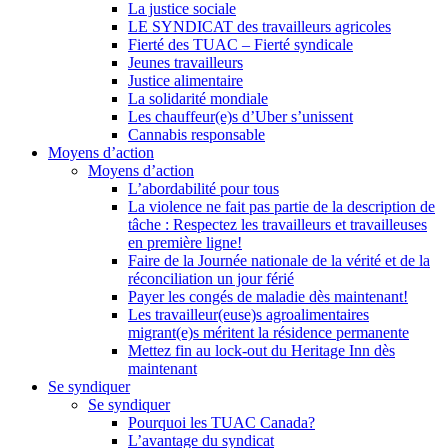
La justice sociale
LE SYNDICAT des travailleurs agricoles
Fierté des TUAC – Fierté syndicale
Jeunes travailleurs
Justice alimentaire
La solidarité mondiale
Les chauffeur(e)s d’Uber s’unissent
Cannabis responsable
Moyens d’action
Moyens d’action
L’abordabilité pour tous
La violence ne fait pas partie de la description de
tâche : Respectez les travailleurs et travailleuses
en première ligne!
Faire de la Journée nationale de la vérité et de la
réconciliation un jour férié
Payer les congés de maladie dès maintenant!
Les travailleur(euse)s agroalimentaires
migrant(e)s méritent la résidence permanente
Mettez fin au lock-out du Heritage Inn dès
maintenant
Se syndiquer
Se syndiquer
Pourquoi les TUAC Canada?
L’avantage du syndicat