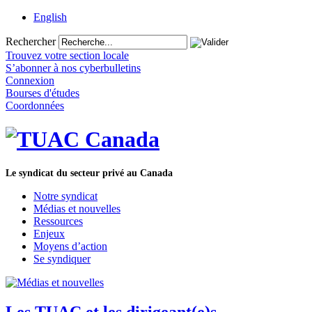
English
Rechercher
Trouvez votre section locale
S’abonner à nos cyberbulletins
Connexion
Bourses d'études
Coordonnées
Le syndicat du secteur privé au Canada
Notre syndicat
Médias et nouvelles
Ressources
Enjeux
Moyens d’action
Se syndiquer
Les TUAC et les dirigeant(e)s