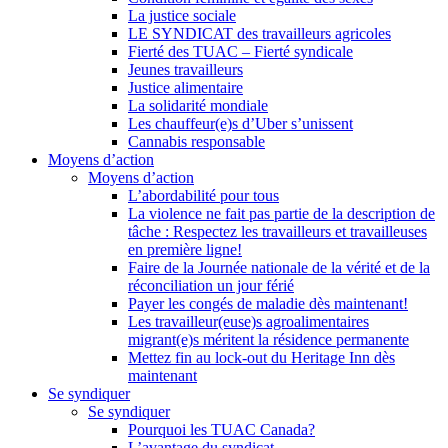
La justice sociale
LE SYNDICAT des travailleurs agricoles
Fierté des TUAC – Fierté syndicale
Jeunes travailleurs
Justice alimentaire
La solidarité mondiale
Les chauffeur(e)s d’Uber s’unissent
Cannabis responsable
Moyens d’action
Moyens d’action
L’abordabilité pour tous
La violence ne fait pas partie de la description de
tâche : Respectez les travailleurs et travailleuses
en première ligne!
Faire de la Journée nationale de la vérité et de la
réconciliation un jour férié
Payer les congés de maladie dès maintenant!
Les travailleur(euse)s agroalimentaires
migrant(e)s méritent la résidence permanente
Mettez fin au lock-out du Heritage Inn dès
maintenant
Se syndiquer
Se syndiquer
Pourquoi les TUAC Canada?
L’avantage du syndicat