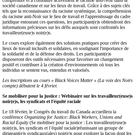
comprendre et à combattre activement le racisme anti-Noir dans la
société canadienne et sur les lieux de travail. Grâce à des sujets clés
tels que la reconnaissance du racisme systémique, la compréhension
du racisme anti-Noir sur le lieu de travail et l'apprentissage du cadre
juridique entourant ces questions, les participant(e)s obtiendront des
informations précieuses sur les défis auxquels sont confrontés les
travailleur(euse)s noir(e)s.
Le cours explore également des solutions pratiques pour créer des
lieux de travail inclusifs et solidaires, en soulignant l'importance de
la solidarité et de la défense des droits. Les participant(e)s
disposeront des outils nécessaires pour favoriser un changement
positif et contribuer à la création d'environnements où tous les
individus se sentent vus, entendus et valorisés.
Les inscriptions au cours « Black Voices Matter » (La voix des Noirs
compte) débutent le 4 février.
Se mobiliser pour la justice : Webinaire sur les travailleur(euse)s
noir(e)s, les syndicats et l'équité raciale
Le 18 février, le Congrès du travail du Canada accueillera la
conférence
Organizing for Justice: Black Workers, Unions and
Racial Equity
(Se mobiliser pour la justice : Les travailleur(euse)s
noir(e)s, les syndicats et l’équité raciale)réunissant un groupe de
dirigeant(e)s syndicaux(ales) noir(e)s pour explorer la façon dont les