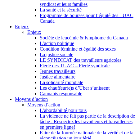
syndicat et leurs families
La santé et la sécurité
Programme de bourses pour l’équité des TUAC
Canada
Enjeux
Enjeux
Société de leucémie & lymphome du Canada
L’action politique
Condition féminine et égalité des sexes
La justice sociale
LE SYNDICAT des travailleurs agricoles
Fierté des TUAC – Fierté syndicale
Jeunes travailleurs
Justice alimentaire
La solidarité mondiale
Les chauffeur(e)s d’Uber s’unissent
Cannabis responsable
Moyens d’action
Moyens d’action
L’abordabilité pour tous
La violence ne fait pas partie de la description de
tâche : Respectez les travailleurs et travailleuses
en première ligne!
Faire de la Journée nationale de la vérité et de la
réconciliation un jour férié