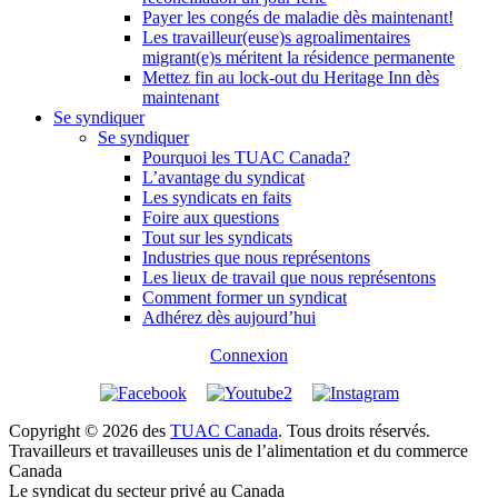
Payer les congés de maladie dès maintenant!
Les travailleur(euse)s agroalimentaires
migrant(e)s méritent la résidence permanente
Mettez fin au lock-out du Heritage Inn dès
maintenant
Se syndiquer
Se syndiquer
Pourquoi les TUAC Canada?
L’avantage du syndicat
Les syndicats en faits
Foire aux questions
Tout sur les syndicats
Industries que nous représentons
Les lieux de travail que nous représentons
Comment former un syndicat
Adhérez dès aujourd’hui
Connexion
Copyright © 2026 des
TUAC Canada
. Tous droits réservés.
Travailleurs et travailleuses unis de l’alimentation et du commerce
Canada
Le syndicat du secteur privé au Canada