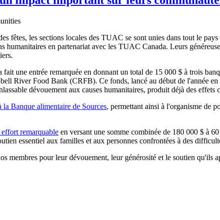
des fêtes, les sections locales des TUAC se sont unies dans tout le pay
ions humanitaires en partenariat avec les TUAC Canada. Leurs généreus
iers.
fait une entrée remarquée en donnant un total de 15 000 $ à trois ban
River Food Bank (CRFB). Ce fonds, lancé au début de l'année en l'h
lassable dévouement aux causes humanitaires, produit déjà des effets c
à la Banque alimentaire de Sources
, permettant ainsi à l'organisme de p
 effort remarquable
en versant une somme combinée de 180 000 $ à 60 ba
ien essentiel aux familles et aux personnes confrontées à des difficult
nos membres pour leur dévouement, leur générosité et le soutien qu'ils 