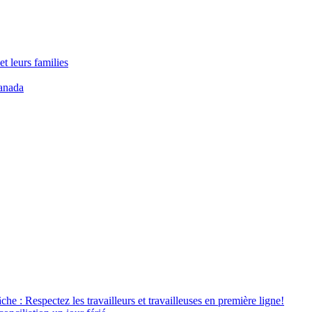
t leurs families
anada
âche : Respectez les travailleurs et travailleuses en première ligne!