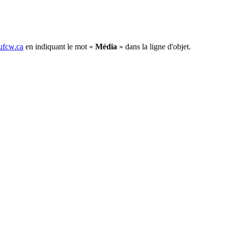
fcw.ca
en indiquant le mot «
Média
» dans la ligne d'objet.