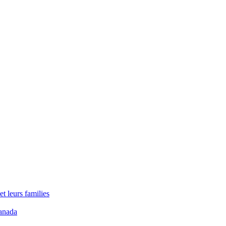
t leurs families
anada