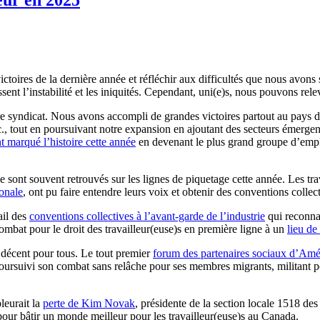
victoires de la dernière année et réfléchir aux difficultés que nous avo
ent l’instabilité et les iniquités. Cependant, uni(e)s, nous pouvons re
syndicat. Nous avons accompli de grandes victoires partout au pays dans 
, etc., tout en poursuivant notre expansion en ajoutant des secteurs émer
marqué l’histoire cette année
en devenant le plus grand groupe d’emplo
sont souvent retrouvés sur les lignes de piquetage cette année. Les tra
onale
, ont pu faire entendre leurs voix et obtenir des conventions collect
ail des
conventions collectives à l’avant-garde de l’industrie
qui reconnai
at pour le droit des travailleur(euse)s en première ligne à un
lieu de
 décent pour tous. Le tout premier
forum des partenaires sociaux d’Am
 poursuivi son combat sans relâche pour ses membres migrants, militant
leurait la
perte de Kim Novak
, présidente de la section locale 1518 d
 pour bâtir un monde meilleur pour les travailleur(euse)s au Canada.