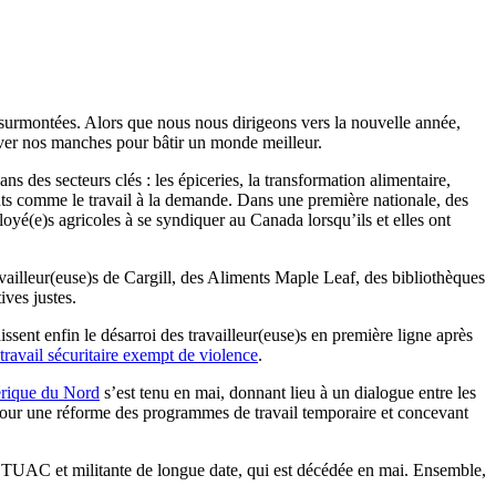
ns surmontées. Alors que nous nous dirigeons vers la nouvelle année,
lever nos manches pour bâtir un monde meilleur.
des secteurs clés : les épiceries, la transformation alimentaire,
gents comme le travail à la demande. Dans une première nationale, des
yé(e)s agricoles à se syndiquer au Canada lorsqu’ils et elles ont
vailleur(euse)s de Cargill, des Aliments Maple Leaf, des bibliothèques
ives justes.
ssent enfin le désarroi des travailleur(euse)s en première ligne après
 travail sécuritaire exempt de violence
.
érique du Nord
s’est tenu en mai, donnant lieu à un dialogue entre les
 pour une réforme des programmes de travail temporaire et concevant
es TUAC et militante de longue date, qui est décédée en mai. Ensemble,