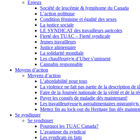
Enjeux
Société de leucémie & lymphome du Canada
L’action politique
Condition féminine et égalité des sexes
La justice sociale
LE SYNDICAT des travailleurs agricoles
Fierté des TUAC – Fierté syndicale
Jeunes travailleurs
Justice alimentaire
La solidarité mondiale
Les chauffeur(e)s d’Uber s’unissent
Cannabis responsable
Moyens d’action
Moyens d’action
L’abordabilité pour tous
La violence ne fait pas partie de la description de t
Faire de la Journée nationale de la vérité et de la ré
Payer les congés de maladie dès maintenant!
Les travailleur(euse)s agroalimentaires migrant(e)s
Mettez fin au lock-out du Heritage Inn dès mainte
Se syndiquer
Se syndiquer
Pourquoi les TUAC Canada?
L’avantage du syndicat
Les syndicats en faits