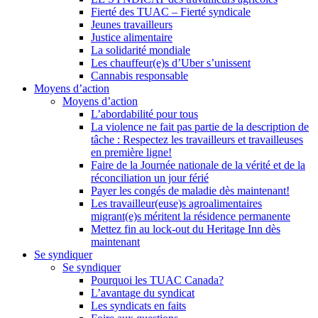
Fierté des TUAC – Fierté syndicale
Jeunes travailleurs
Justice alimentaire
La solidarité mondiale
Les chauffeur(e)s d’Uber s’unissent
Cannabis responsable
Moyens d’action
Moyens d’action
L’abordabilité pour tous
La violence ne fait pas partie de la description de
tâche : Respectez les travailleurs et travailleuses
en première ligne!
Faire de la Journée nationale de la vérité et de la
réconciliation un jour férié
Payer les congés de maladie dès maintenant!
Les travailleur(euse)s agroalimentaires
migrant(e)s méritent la résidence permanente
Mettez fin au lock-out du Heritage Inn dès
maintenant
Se syndiquer
Se syndiquer
Pourquoi les TUAC Canada?
L’avantage du syndicat
Les syndicats en faits