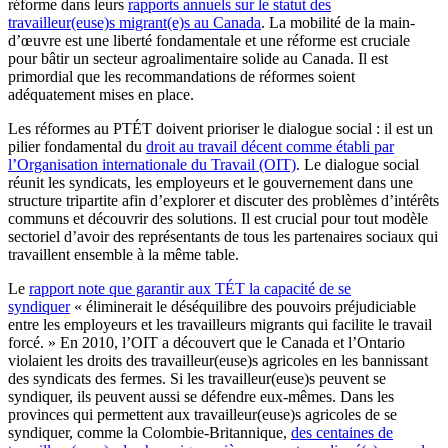
réforme dans leurs
rapports annuels sur le statut des
travailleur(euse)s migrant(e)s au Canada
. La mobilité de la main-
d’œuvre est une liberté fondamentale et une réforme est cruciale
pour bâtir un secteur agroalimentaire solide au Canada. Il est
primordial que les recommandations de réformes soient
adéquatement mises en place.
Les réformes au PTÉT doivent prioriser le dialogue social : il est un
pilier fondamental du
droit au travail décent comme établi par
l’Organisation internationale du Travail (OIT)
. Le dialogue social
réunit les syndicats, les employeurs et le gouvernement dans une
structure tripartite afin d’explorer et discuter des problèmes d’intérêts
communs et découvrir des solutions. Il est crucial pour tout modèle
sectoriel d’avoir des représentants de tous les partenaires sociaux qui
travaillent ensemble à la même table.
Le
rapport note que garantir aux TÉT la capacité de se
syndiquer
« éliminerait le déséquilibre des pouvoirs préjudiciable
entre les employeurs et les travailleurs migrants qui facilite le travail
forcé. » En 2010, l’OIT a découvert que le Canada et l’Ontario
violaient les droits des travailleur(euse)s agricoles en les bannissant
des syndicats des fermes. Si les travailleur(euse)s peuvent se
syndiquer, ils peuvent aussi se défendre eux-mêmes. Dans les
provinces qui permettent aux travailleur(euse)s agricoles de se
syndiquer, comme la Colombie-Britannique,
des centaines de