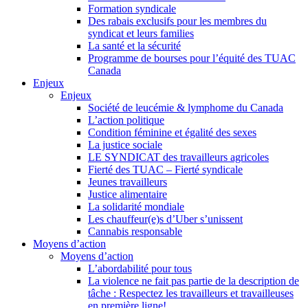
Formation syndicale
Des rabais exclusifs pour les membres du
syndicat et leurs families
La santé et la sécurité
Programme de bourses pour l’équité des TUAC
Canada
Enjeux
Enjeux
Société de leucémie & lymphome du Canada
L’action politique
Condition féminine et égalité des sexes
La justice sociale
LE SYNDICAT des travailleurs agricoles
Fierté des TUAC – Fierté syndicale
Jeunes travailleurs
Justice alimentaire
La solidarité mondiale
Les chauffeur(e)s d’Uber s’unissent
Cannabis responsable
Moyens d’action
Moyens d’action
L’abordabilité pour tous
La violence ne fait pas partie de la description de
tâche : Respectez les travailleurs et travailleuses
en première ligne!