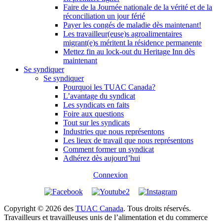
Faire de la Journée nationale de la vérité et de la
réconciliation un jour férié
Payer les congés de maladie dès maintenant!
Les travailleur(euse)s agroalimentaires
migrant(e)s méritent la résidence permanente
Mettez fin au lock-out du Heritage Inn dès
maintenant
Se syndiquer
Se syndiquer
Pourquoi les TUAC Canada?
L’avantage du syndicat
Les syndicats en faits
Foire aux questions
Tout sur les syndicats
Industries que nous représentons
Les lieux de travail que nous représentons
Comment former un syndicat
Adhérez dès aujourd’hui
Connexion
Copyright © 2026 des
TUAC Canada
. Tous droits réservés.
Travailleurs et travailleuses unis de l’alimentation et du commerce