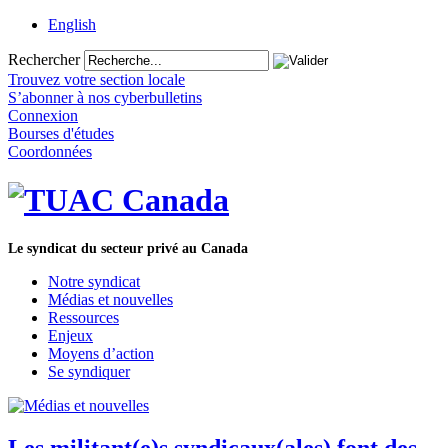
English
Rechercher
Trouvez votre section locale
S’abonner à nos cyberbulletins
Connexion
Bourses d'études
Coordonnées
Le syndicat du secteur privé au Canada
Notre syndicat
Médias et nouvelles
Ressources
Enjeux
Moyens d’action
Se syndiquer
Les militant(e)s syndicaux(ales) font des