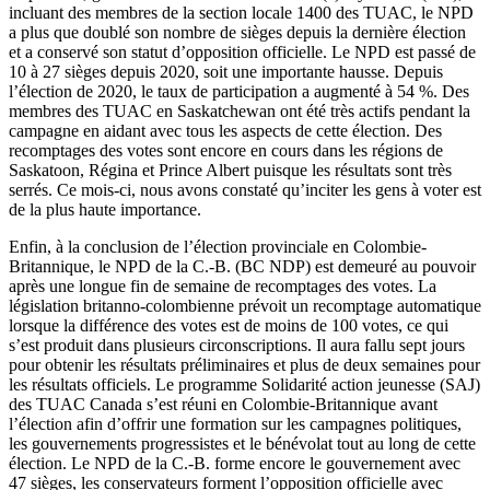
incluant des membres de la section locale 1400 des TUAC, le NPD
a plus que doublé son nombre de sièges depuis la dernière élection
et a conservé son statut d’opposition officielle. Le NPD est passé de
10 à 27 sièges depuis 2020, soit une importante hausse. Depuis
l’élection de 2020, le taux de participation a augmenté à 54 %. Des
membres des TUAC en Saskatchewan ont été très actifs pendant la
campagne en aidant avec tous les aspects de cette élection. Des
recomptages des votes sont encore en cours dans les régions de
Saskatoon, Régina et Prince Albert puisque les résultats sont très
serrés. Ce mois-ci, nous avons constaté qu’inciter les gens à voter est
de la plus haute importance.
Enfin, à la conclusion de l’élection provinciale en Colombie-
Britannique, le NPD de la C.-B. (BC NDP) est demeuré au pouvoir
après une longue fin de semaine de recomptages des votes. La
législation britanno-colombienne prévoit un recomptage automatique
lorsque la différence des votes est de moins de 100 votes, ce qui
s’est produit dans plusieurs circonscriptions. Il aura fallu sept jours
pour obtenir les résultats préliminaires et plus de deux semaines pour
les résultats officiels. Le programme Solidarité action jeunesse (SAJ)
des TUAC Canada s’est réuni en Colombie-Britannique avant
l’élection afin d’offrir une formation sur les campagnes politiques,
les gouvernements progressistes et le bénévolat tout au long de cette
élection. Le NPD de la C.-B. forme encore le gouvernement avec
47 sièges, les conservateurs forment l’opposition officielle avec