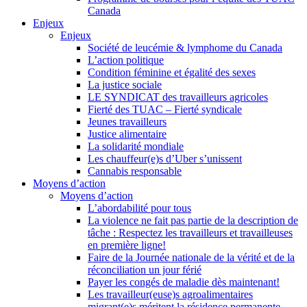
Canada
Enjeux
Enjeux
Société de leucémie & lymphome du Canada
L’action politique
Condition féminine et égalité des sexes
La justice sociale
LE SYNDICAT des travailleurs agricoles
Fierté des TUAC – Fierté syndicale
Jeunes travailleurs
Justice alimentaire
La solidarité mondiale
Les chauffeur(e)s d’Uber s’unissent
Cannabis responsable
Moyens d’action
Moyens d’action
L’abordabilité pour tous
La violence ne fait pas partie de la description de
tâche : Respectez les travailleurs et travailleuses
en première ligne!
Faire de la Journée nationale de la vérité et de la
réconciliation un jour férié
Payer les congés de maladie dès maintenant!
Les travailleur(euse)s agroalimentaires
migrant(e)s méritent la résidence permanente