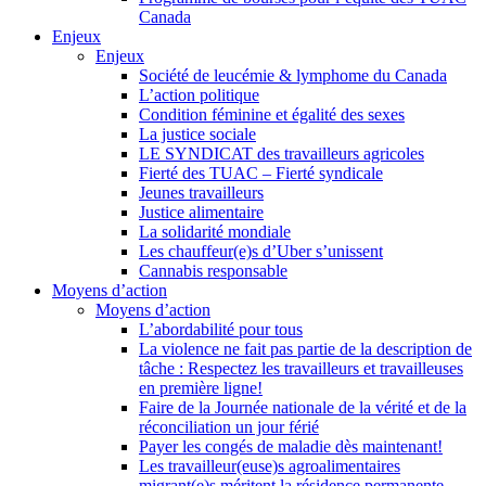
Canada
Enjeux
Enjeux
Société de leucémie & lymphome du Canada
L’action politique
Condition féminine et égalité des sexes
La justice sociale
LE SYNDICAT des travailleurs agricoles
Fierté des TUAC – Fierté syndicale
Jeunes travailleurs
Justice alimentaire
La solidarité mondiale
Les chauffeur(e)s d’Uber s’unissent
Cannabis responsable
Moyens d’action
Moyens d’action
L’abordabilité pour tous
La violence ne fait pas partie de la description de
tâche : Respectez les travailleurs et travailleuses
en première ligne!
Faire de la Journée nationale de la vérité et de la
réconciliation un jour férié
Payer les congés de maladie dès maintenant!
Les travailleur(euse)s agroalimentaires
migrant(e)s méritent la résidence permanente