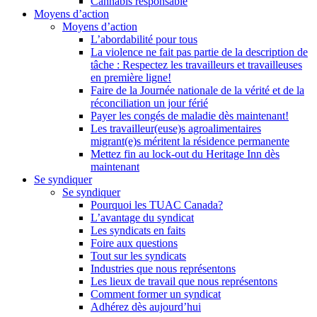
Cannabis responsable
Moyens d’action
Moyens d’action
L’abordabilité pour tous
La violence ne fait pas partie de la description de
tâche : Respectez les travailleurs et travailleuses
en première ligne!
Faire de la Journée nationale de la vérité et de la
réconciliation un jour férié
Payer les congés de maladie dès maintenant!
Les travailleur(euse)s agroalimentaires
migrant(e)s méritent la résidence permanente
Mettez fin au lock-out du Heritage Inn dès
maintenant
Se syndiquer
Se syndiquer
Pourquoi les TUAC Canada?
L’avantage du syndicat
Les syndicats en faits
Foire aux questions
Tout sur les syndicats
Industries que nous représentons
Les lieux de travail que nous représentons
Comment former un syndicat
Adhérez dès aujourd’hui