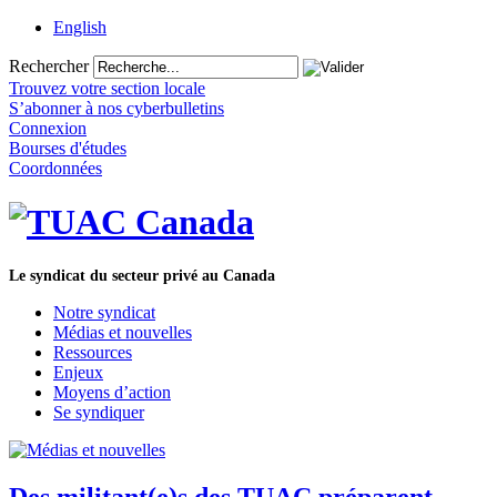
English
Rechercher
Trouvez votre section locale
S’abonner à nos cyberbulletins
Connexion
Bourses d'études
Coordonnées
Le syndicat du secteur privé au Canada
Notre syndicat
Médias et nouvelles
Ressources
Enjeux
Moyens d’action
Se syndiquer
Des militant(e)s des TUAC préparent