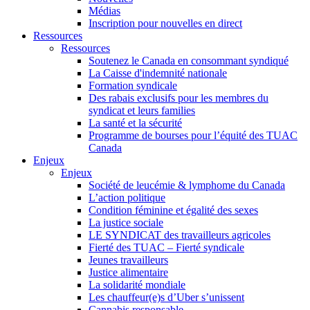
Médias
Inscription pour nouvelles en direct
Ressources
Ressources
Soutenez le Canada en consommant syndiqué
La Caisse d'indemnité nationale
Formation syndicale
Des rabais exclusifs pour les membres du
syndicat et leurs families
La santé et la sécurité
Programme de bourses pour l’équité des TUAC
Canada
Enjeux
Enjeux
Société de leucémie & lymphome du Canada
L’action politique
Condition féminine et égalité des sexes
La justice sociale
LE SYNDICAT des travailleurs agricoles
Fierté des TUAC – Fierté syndicale
Jeunes travailleurs
Justice alimentaire
La solidarité mondiale
Les chauffeur(e)s d’Uber s’unissent
Cannabis responsable