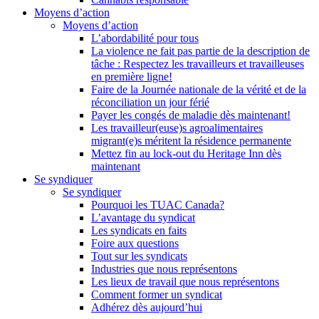
Moyens d’action
Moyens d’action
L’abordabilité pour tous
La violence ne fait pas partie de la description de
tâche : Respectez les travailleurs et travailleuses
en première ligne!
Faire de la Journée nationale de la vérité et de la
réconciliation un jour férié
Payer les congés de maladie dès maintenant!
Les travailleur(euse)s agroalimentaires
migrant(e)s méritent la résidence permanente
Mettez fin au lock-out du Heritage Inn dès
maintenant
Se syndiquer
Se syndiquer
Pourquoi les TUAC Canada?
L’avantage du syndicat
Les syndicats en faits
Foire aux questions
Tout sur les syndicats
Industries que nous représentons
Les lieux de travail que nous représentons
Comment former un syndicat
Adhérez dès aujourd’hui