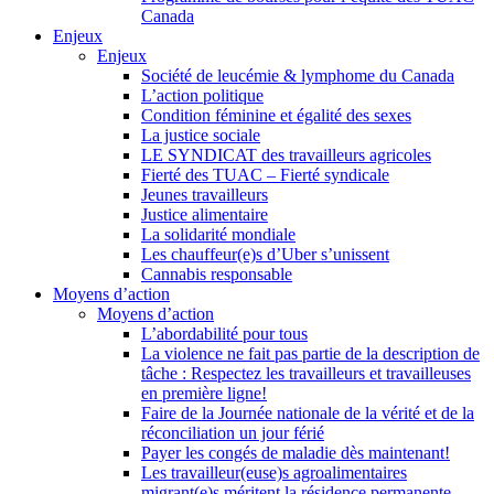
Canada
Enjeux
Enjeux
Société de leucémie & lymphome du Canada
L’action politique
Condition féminine et égalité des sexes
La justice sociale
LE SYNDICAT des travailleurs agricoles
Fierté des TUAC – Fierté syndicale
Jeunes travailleurs
Justice alimentaire
La solidarité mondiale
Les chauffeur(e)s d’Uber s’unissent
Cannabis responsable
Moyens d’action
Moyens d’action
L’abordabilité pour tous
La violence ne fait pas partie de la description de
tâche : Respectez les travailleurs et travailleuses
en première ligne!
Faire de la Journée nationale de la vérité et de la
réconciliation un jour férié
Payer les congés de maladie dès maintenant!
Les travailleur(euse)s agroalimentaires
migrant(e)s méritent la résidence permanente