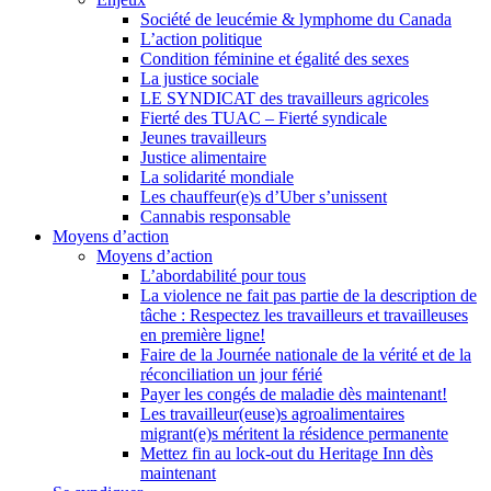
Société de leucémie & lymphome du Canada
L’action politique
Condition féminine et égalité des sexes
La justice sociale
LE SYNDICAT des travailleurs agricoles
Fierté des TUAC – Fierté syndicale
Jeunes travailleurs
Justice alimentaire
La solidarité mondiale
Les chauffeur(e)s d’Uber s’unissent
Cannabis responsable
Moyens d’action
Moyens d’action
L’abordabilité pour tous
La violence ne fait pas partie de la description de
tâche : Respectez les travailleurs et travailleuses
en première ligne!
Faire de la Journée nationale de la vérité et de la
réconciliation un jour férié
Payer les congés de maladie dès maintenant!
Les travailleur(euse)s agroalimentaires
migrant(e)s méritent la résidence permanente
Mettez fin au lock-out du Heritage Inn dès
maintenant