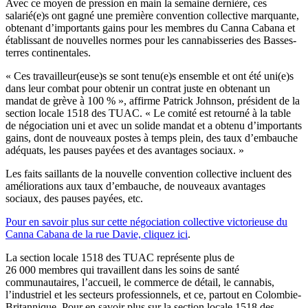
Avec ce moyen de pression en main la semaine dernière, ces
salarié(e)s ont gagné une première convention collective marquante,
obtenant d’importants gains pour les membres du Canna Cabana et
établissant de nouvelles normes pour les cannabisseries des Basses-
terres continentales.
« Ces travailleur(euse)s se sont tenu(e)s ensemble et ont été uni(e)s
dans leur combat pour obtenir un contrat juste en obtenant un
mandat de grève à 100 % », affirme Patrick Johnson, président de la
section locale 1518 des TUAC. « Le comité est retourné à la table
de négociation uni et avec un solide mandat et a obtenu d’importants
gains, dont de nouveaux postes à temps plein, des taux d’embauche
adéquats, les pauses payées et des avantages sociaux. »
Les faits saillants de la nouvelle convention collective incluent des
améliorations aux taux d’embauche, de nouveaux avantages
sociaux, des pauses payées, etc.
Pour en savoir plus sur cette négociation collective victorieuse du
Canna Cabana de la rue Davie, cliquez ici
.
La section locale 1518 des TUAC représente plus de
26 000 membres qui travaillent dans les soins de santé
communautaires, l’accueil, le commerce de détail, le cannabis,
l’industriel et les secteurs professionnels, et ce, partout en Colombie-
Britannique. Pour en savoir plus sur la section locale 1518 des