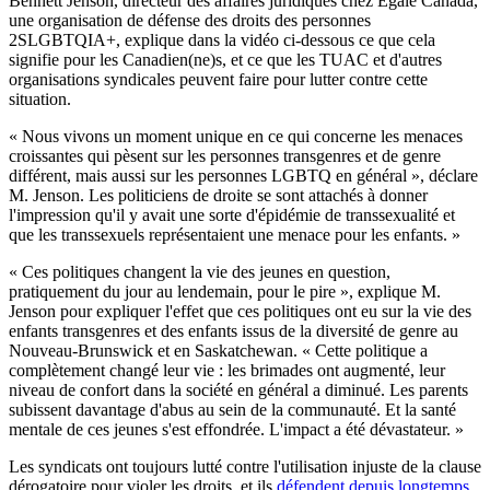
Bennett Jenson, directeur des affaires juridiques chez Egale Canada,
une organisation de défense des droits des personnes
2SLGBTQIA+, explique dans la vidéo ci-dessous ce que cela
signifie pour les Canadien(ne)s, et ce que les TUAC et d'autres
organisations syndicales peuvent faire pour lutter contre cette
situation.
« Nous vivons un moment unique en ce qui concerne les menaces
croissantes qui pèsent sur les personnes transgenres et de genre
différent, mais aussi sur les personnes LGBTQ en général », déclare
M. Jenson. Les politiciens de droite se sont attachés à donner
l'impression qu'il y avait une sorte d'épidémie de transsexualité et
que les transsexuels représentaient une menace pour les enfants. »
« Ces politiques changent la vie des jeunes en question,
pratiquement du jour au lendemain, pour le pire », explique M.
Jenson pour expliquer l'effet que ces politiques ont eu sur la vie des
enfants transgenres et des enfants issus de la diversité de genre au
Nouveau-Brunswick et en Saskatchewan. « Cette politique a
complètement changé leur vie : les brimades ont augmenté, leur
niveau de confort dans la société en général a diminué. Les parents
subissent davantage d'abus au sein de la communauté. Et la santé
mentale de ces jeunes s'est effondrée. L'impact a été dévastateur. »
Les syndicats ont toujours lutté contre l'utilisation injuste de la clause
dérogatoire pour violer les droits, et ils
défendent depuis longtemps