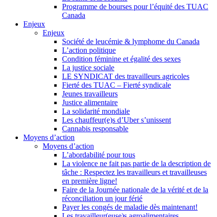
Programme de bourses pour l’équité des TUAC
Canada
Enjeux
Enjeux
Société de leucémie & lymphome du Canada
L’action politique
Condition féminine et égalité des sexes
La justice sociale
LE SYNDICAT des travailleurs agricoles
Fierté des TUAC – Fierté syndicale
Jeunes travailleurs
Justice alimentaire
La solidarité mondiale
Les chauffeur(e)s d’Uber s’unissent
Cannabis responsable
Moyens d’action
Moyens d’action
L’abordabilité pour tous
La violence ne fait pas partie de la description de
tâche : Respectez les travailleurs et travailleuses
en première ligne!
Faire de la Journée nationale de la vérité et de la
réconciliation un jour férié
Payer les congés de maladie dès maintenant!
Les travailleur(euse)s agroalimentaires