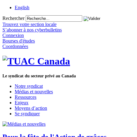
English
Rechercher
Trouvez votre section locale
S’abonner à nos cyberbulletins
Connexion
Bourses d'études
Coordonnées
Le syndicat du secteur privé au Canada
Notre syndicat
Médias et nouvelles
Ressources
Enjeux
Moyens d’action
Se syndiquer
Pour la fête de l'Action de grâces,