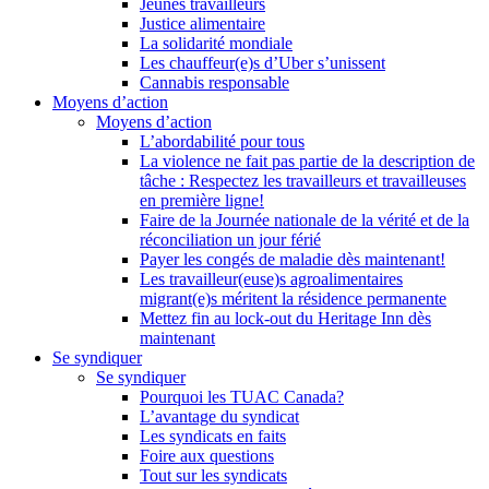
Jeunes travailleurs
Justice alimentaire
La solidarité mondiale
Les chauffeur(e)s d’Uber s’unissent
Cannabis responsable
Moyens d’action
Moyens d’action
L’abordabilité pour tous
La violence ne fait pas partie de la description de
tâche : Respectez les travailleurs et travailleuses
en première ligne!
Faire de la Journée nationale de la vérité et de la
réconciliation un jour férié
Payer les congés de maladie dès maintenant!
Les travailleur(euse)s agroalimentaires
migrant(e)s méritent la résidence permanente
Mettez fin au lock-out du Heritage Inn dès
maintenant
Se syndiquer
Se syndiquer
Pourquoi les TUAC Canada?
L’avantage du syndicat
Les syndicats en faits
Foire aux questions
Tout sur les syndicats