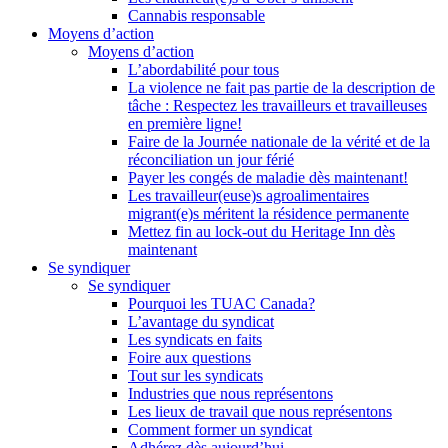
Cannabis responsable
Moyens d’action
Moyens d’action
L’abordabilité pour tous
La violence ne fait pas partie de la description de
tâche : Respectez les travailleurs et travailleuses
en première ligne!
Faire de la Journée nationale de la vérité et de la
réconciliation un jour férié
Payer les congés de maladie dès maintenant!
Les travailleur(euse)s agroalimentaires
migrant(e)s méritent la résidence permanente
Mettez fin au lock-out du Heritage Inn dès
maintenant
Se syndiquer
Se syndiquer
Pourquoi les TUAC Canada?
L’avantage du syndicat
Les syndicats en faits
Foire aux questions
Tout sur les syndicats
Industries que nous représentons
Les lieux de travail que nous représentons
Comment former un syndicat
Adhérez dès aujourd’hui