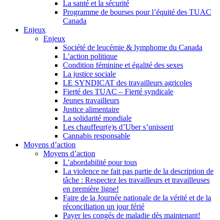
La santé et la sécurité
Programme de bourses pour l’équité des TUAC
Canada
Enjeux
Enjeux
Société de leucémie & lymphome du Canada
L’action politique
Condition féminine et égalité des sexes
La justice sociale
LE SYNDICAT des travailleurs agricoles
Fierté des TUAC – Fierté syndicale
Jeunes travailleurs
Justice alimentaire
La solidarité mondiale
Les chauffeur(e)s d’Uber s’unissent
Cannabis responsable
Moyens d’action
Moyens d’action
L’abordabilité pour tous
La violence ne fait pas partie de la description de
tâche : Respectez les travailleurs et travailleuses
en première ligne!
Faire de la Journée nationale de la vérité et de la
réconciliation un jour férié
Payer les congés de maladie dès maintenant!