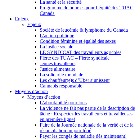
La santé et la sécurité
Programme de bourses pour l’équité des TUAC
Canada
Enjeux
Enjeux
Société de leucémie & lymphome du Canada
L’action politique
Condition féminine et égalité des sexes
La justice sociale
LE SYNDICAT des travailleurs agricoles
Fierté des TUAC – Fierté syndicale
Jeunes travailleurs
Justice alimentaire
La solidarité mondiale
Les chauffeur(e)s d’Uber s’unissent
Cannabis responsable
Moyens d’action
Moyens d’action
L’abordabilité pour tous
La violence ne fait pas partie de la description de
tâche : Respectez les travailleurs et travailleuses
en première ligne!
Faire de la Journée nationale de la vérité et de la
réconciliation un jour férié
Payer les congés de maladie dès maintenant!