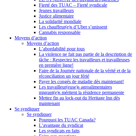
Fierté des TUAC – Fierté syndicale
Jeunes travailleurs
Justice alimentaire
La solidarité mondiale
Les chauffeur(e)s d’Uber s’unissent
Cannabis responsable
Moyens d’action
Moyens d’action
L’abordabilité pour tous
La violence ne fait pas partie de la description de
tâche : Respectez les travailleurs et travailleuses
en première ligne!
Faire de la Journée nationale de la vérité et de la
réconciliation un jour férié
Payer les congés de maladie dès maintenant!
Les travailleur(euse)s agroalimentaires
migrant(e)s méritent la résidence permanente
Mettez fin au lock-out du Heritage Inn dès
maintenant
Se syndiquer
Se syndiquer
Pourquoi les TUAC Canada?
L’avantage du syndicat
Les syndicats en faits