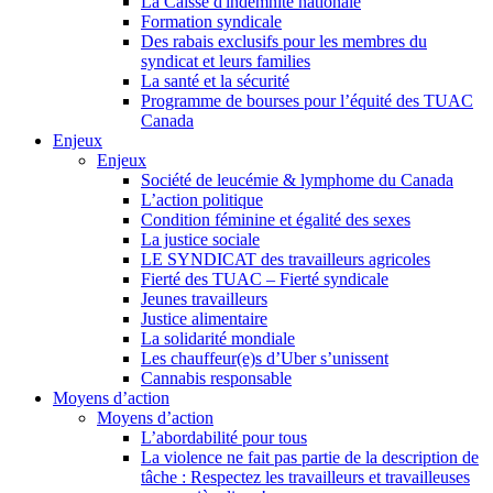
La Caisse d'indemnité nationale
Formation syndicale
Des rabais exclusifs pour les membres du
syndicat et leurs families
La santé et la sécurité
Programme de bourses pour l’équité des TUAC
Canada
Enjeux
Enjeux
Société de leucémie & lymphome du Canada
L’action politique
Condition féminine et égalité des sexes
La justice sociale
LE SYNDICAT des travailleurs agricoles
Fierté des TUAC – Fierté syndicale
Jeunes travailleurs
Justice alimentaire
La solidarité mondiale
Les chauffeur(e)s d’Uber s’unissent
Cannabis responsable
Moyens d’action
Moyens d’action
L’abordabilité pour tous
La violence ne fait pas partie de la description de
tâche : Respectez les travailleurs et travailleuses