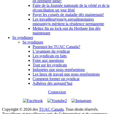
en première ligne!
Faire de la Journée nationale de la vérité et de la
réconciliation un jour férié
Payer les congés de maladie dès maintenant!
Les travailleur(euse)s agroalimentaires
migrant(e)s méritent la résidence permanente
Mettez fin au lock-out du Heritage Inn dès
maintenant
Se syndiquer
Se syndiquer
Pourquoi les TUAC Canada?
L’avantage du syndicat
Les syndicats en faits
Foire aux questions
Tout sur les syndicats
Industries que nous représentons
Les lieux de travail que nous représentons
Comment former un syndicat
Adhérez dès aujourd’hui
Connexion
Copyright © 2026 des
TUAC Canada
. Tous droits réservés.
Travailleurs et travailleuses unis de l’alimentation et du commerce