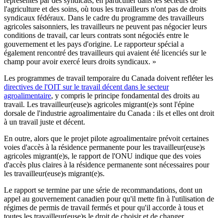
représentés par des syndicats, en particulier dans les secteurs de
l'agriculture et des soins, où tous les travailleurs n'ont pas de droits
syndicaux fédéraux. Dans le cadre du programme des travailleurs
agricoles saisonniers, les travailleurs ne peuvent pas négocier leurs
conditions de travail, car leurs contrats sont négociés entre le
gouvernement et les pays d'origine. Le rapporteur spécial a
également rencontré des travailleurs qui avaient été licenciés sur le
champ pour avoir exercé leurs droits syndicaux. »
Les programmes de travail temporaire du Canada doivent refléter les
directives de l'OIT sur le travail décent dans le secteur
agroalimentaire
, y compris le principe fondamental des droits au
travail. Les travailleur(euse)s agricoles migrant(e)s sont l'épine
dorsale de l'industrie agroalimentaire du Canada : ils et elles ont droit
à un travail juste et décent.
En outre, alors que le projet pilote agroalimentaire prévoit certaines
voies d'accès à la résidence permanente pour les travailleur(euse)s
agricoles migrant(e)s, le rapport de l'ONU indique que des voies
d'accès plus claires à la résidence permanente sont nécessaires pour
les travailleur(euse)s migrant(e)s.
Le rapport se termine par une série de recommandations, dont un
appel au gouvernement canadien pour qu'il mette fin à l'utilisation de
régimes de permis de travail fermés et pour qu'il accorde à tous et
toutes les travailleur(euse)s le droit de choisir et de changer