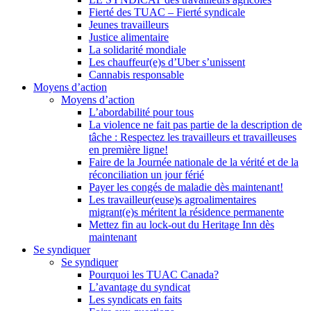
Fierté des TUAC – Fierté syndicale
Jeunes travailleurs
Justice alimentaire
La solidarité mondiale
Les chauffeur(e)s d’Uber s’unissent
Cannabis responsable
Moyens d’action
Moyens d’action
L’abordabilité pour tous
La violence ne fait pas partie de la description de
tâche : Respectez les travailleurs et travailleuses
en première ligne!
Faire de la Journée nationale de la vérité et de la
réconciliation un jour férié
Payer les congés de maladie dès maintenant!
Les travailleur(euse)s agroalimentaires
migrant(e)s méritent la résidence permanente
Mettez fin au lock-out du Heritage Inn dès
maintenant
Se syndiquer
Se syndiquer
Pourquoi les TUAC Canada?
L’avantage du syndicat
Les syndicats en faits