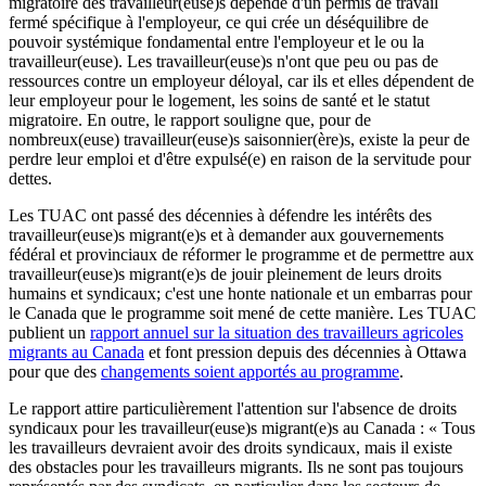
migratoire des travailleur(euse)s dépende d'un permis de travail
fermé spécifique à l'employeur, ce qui crée un déséquilibre de
pouvoir systémique fondamental entre l'employeur et le ou la
travailleur(euse). Les travailleur(euse)s n'ont que peu ou pas de
ressources contre un employeur déloyal, car ils et elles dépendent de
leur employeur pour le logement, les soins de santé et le statut
migratoire. En outre, le rapport souligne que, pour de
nombreux(euse) travailleur(euse)s saisonnier(ère)s, existe la peur de
perdre leur emploi et d'être expulsé(e) en raison de la servitude pour
dettes.
Les TUAC ont passé des décennies à défendre les intérêts des
travailleur(euse)s migrant(e)s et à demander aux gouvernements
fédéral et provinciaux de réformer le programme et de permettre aux
travailleur(euse)s migrant(e)s de jouir pleinement de leurs droits
humains et syndicaux; c'est une honte nationale et un embarras pour
le Canada que le programme soit mené de cette manière. Les TUAC
publient un
rapport annuel sur la situation des travailleurs agricoles
migrants au Canada
et font pression depuis des décennies à Ottawa
pour que des
changements soient apportés au programme
.
Le rapport attire particulièrement l'attention sur l'absence de droits
syndicaux pour les travailleur(euse)s migrant(e)s au Canada : « Tous
les travailleurs devraient avoir des droits syndicaux, mais il existe
des obstacles pour les travailleurs migrants. Ils ne sont pas toujours