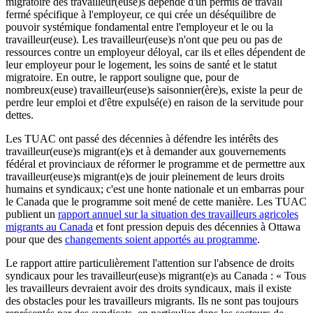
migratoire des travailleur(euse)s dépende d'un permis de travail
fermé spécifique à l'employeur, ce qui crée un déséquilibre de
pouvoir systémique fondamental entre l'employeur et le ou la
travailleur(euse). Les travailleur(euse)s n'ont que peu ou pas de
ressources contre un employeur déloyal, car ils et elles dépendent de
leur employeur pour le logement, les soins de santé et le statut
migratoire. En outre, le rapport souligne que, pour de
nombreux(euse) travailleur(euse)s saisonnier(ère)s, existe la peur de
perdre leur emploi et d'être expulsé(e) en raison de la servitude pour
dettes.
Les TUAC ont passé des décennies à défendre les intérêts des
travailleur(euse)s migrant(e)s et à demander aux gouvernements
fédéral et provinciaux de réformer le programme et de permettre aux
travailleur(euse)s migrant(e)s de jouir pleinement de leurs droits
humains et syndicaux; c'est une honte nationale et un embarras pour
le Canada que le programme soit mené de cette manière. Les TUAC
publient un
rapport annuel sur la situation des travailleurs agricoles
migrants au Canada
et font pression depuis des décennies à Ottawa
pour que des
changements soient apportés au programme
.
Le rapport attire particulièrement l'attention sur l'absence de droits
syndicaux pour les travailleur(euse)s migrant(e)s au Canada : « Tous
les travailleurs devraient avoir des droits syndicaux, mais il existe
des obstacles pour les travailleurs migrants. Ils ne sont pas toujours