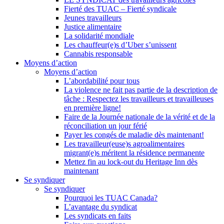
Fierté des TUAC – Fierté syndicale
Jeunes travailleurs
Justice alimentaire
La solidarité mondiale
Les chauffeur(e)s d’Uber s’unissent
Cannabis responsable
Moyens d’action
Moyens d’action
L’abordabilité pour tous
La violence ne fait pas partie de la description de
tâche : Respectez les travailleurs et travailleuses
en première ligne!
Faire de la Journée nationale de la vérité et de la
réconciliation un jour férié
Payer les congés de maladie dès maintenant!
Les travailleur(euse)s agroalimentaires
migrant(e)s méritent la résidence permanente
Mettez fin au lock-out du Heritage Inn dès
maintenant
Se syndiquer
Se syndiquer
Pourquoi les TUAC Canada?
L’avantage du syndicat
Les syndicats en faits