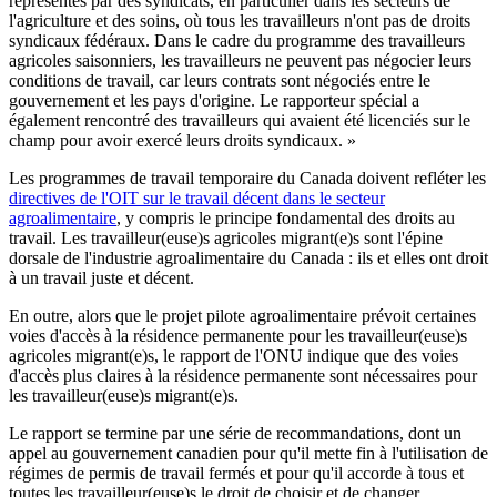
représentés par des syndicats, en particulier dans les secteurs de
l'agriculture et des soins, où tous les travailleurs n'ont pas de droits
syndicaux fédéraux. Dans le cadre du programme des travailleurs
agricoles saisonniers, les travailleurs ne peuvent pas négocier leurs
conditions de travail, car leurs contrats sont négociés entre le
gouvernement et les pays d'origine. Le rapporteur spécial a
également rencontré des travailleurs qui avaient été licenciés sur le
champ pour avoir exercé leurs droits syndicaux. »
Les programmes de travail temporaire du Canada doivent refléter les
directives de l'OIT sur le travail décent dans le secteur
agroalimentaire
, y compris le principe fondamental des droits au
travail. Les travailleur(euse)s agricoles migrant(e)s sont l'épine
dorsale de l'industrie agroalimentaire du Canada : ils et elles ont droit
à un travail juste et décent.
En outre, alors que le projet pilote agroalimentaire prévoit certaines
voies d'accès à la résidence permanente pour les travailleur(euse)s
agricoles migrant(e)s, le rapport de l'ONU indique que des voies
d'accès plus claires à la résidence permanente sont nécessaires pour
les travailleur(euse)s migrant(e)s.
Le rapport se termine par une série de recommandations, dont un
appel au gouvernement canadien pour qu'il mette fin à l'utilisation de
régimes de permis de travail fermés et pour qu'il accorde à tous et
toutes les travailleur(euse)s le droit de choisir et de changer