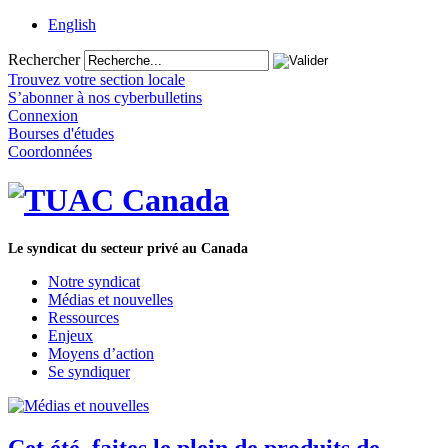
English
Rechercher
Trouvez votre section locale
S’abonner à nos cyberbulletins
Connexion
Bourses d'études
Coordonnées
Le syndicat du secteur privé au Canada
Notre syndicat
Médias et nouvelles
Ressources
Enjeux
Moyens d’action
Se syndiquer
Cet été, faites le plein de produits de