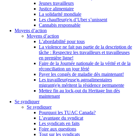
Jeunes travailleurs
Justice alimentaire
La solidarité mondiale
Les chauffeur(e)s d’Uber s’unissent
Cannabis responsable
Moyens d’action
Moyens d’action
L’abordabilité pour tous
La violence ne fait pas partie de la description de
tâche : Respectez les travailleurs et travailleuses
en première ligne!
Faire de la Journée nationale de la vérité et de la
réconciliation un jour férié
Payer les congés de maladie dès maintenant!
Les travailleur(euse)s agroalimentaires
migrant(e)s méritent la résidence permanente
Mettez fin au lock-out du Heritage Inn dès
maintenant
Se syndiquer
Se syndiquer
Pourquoi les TUAC Canada?
L’avantage du syndicat
Les syndicats en faits
Foire aux questions
Tout sur les syndicats