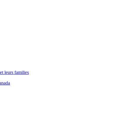
t leurs families
anada