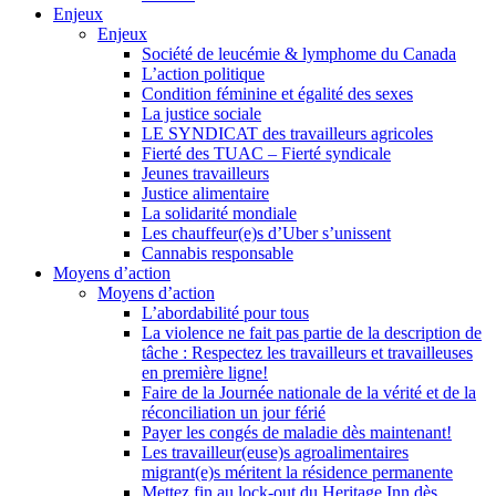
Enjeux
Enjeux
Société de leucémie & lymphome du Canada
L’action politique
Condition féminine et égalité des sexes
La justice sociale
LE SYNDICAT des travailleurs agricoles
Fierté des TUAC – Fierté syndicale
Jeunes travailleurs
Justice alimentaire
La solidarité mondiale
Les chauffeur(e)s d’Uber s’unissent
Cannabis responsable
Moyens d’action
Moyens d’action
L’abordabilité pour tous
La violence ne fait pas partie de la description de
tâche : Respectez les travailleurs et travailleuses
en première ligne!
Faire de la Journée nationale de la vérité et de la
réconciliation un jour férié
Payer les congés de maladie dès maintenant!
Les travailleur(euse)s agroalimentaires
migrant(e)s méritent la résidence permanente
Mettez fin au lock-out du Heritage Inn dès