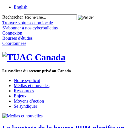
English
Rechercher
Trouvez votre section locale
S’abonner à nos cyberbulletins
Connexion
Bourses d'études
Coordonnées
Le syndicat du secteur privé au Canada
Notre syndicat
Médias et nouvelles
Ressources
Enjeux
Moyens d’action
Se syndiquer
La lauréate de la bourse BDM planifie un