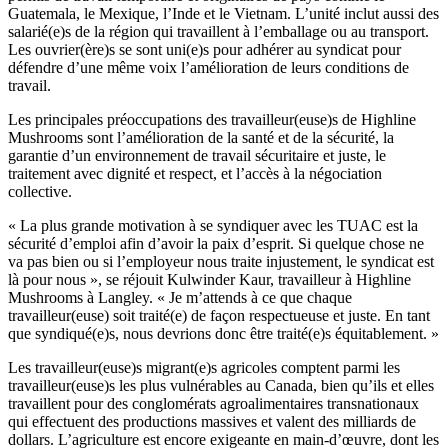
Guatemala, le Mexique, l’Inde et le Vietnam. L’unité inclut aussi des
salarié(e)s de la région qui travaillent à l’emballage ou au transport.
Les ouvrier(ère)s se sont uni(e)s pour adhérer au syndicat pour
défendre d’une même voix l’amélioration de leurs conditions de
travail.
Les principales préoccupations des travailleur(euse)s de Highline
Mushrooms sont l’amélioration de la santé et de la sécurité, la
garantie d’un environnement de travail sécuritaire et juste, le
traitement avec dignité et respect, et l’accès à la négociation
collective.
« La plus grande motivation à se syndiquer avec les TUAC est la
sécurité d’emploi afin d’avoir la paix d’esprit. Si quelque chose ne
va pas bien ou si l’employeur nous traite injustement, le syndicat est
là pour nous », se réjouit Kulwinder Kaur, travailleur à Highline
Mushrooms à Langley. « Je m’attends à ce que chaque
travailleur(euse) soit traité(e) de façon respectueuse et juste. En tant
que syndiqué(e)s, nous devrions donc être traité(e)s équitablement. »
Les travailleur(euse)s migrant(e)s agricoles comptent parmi les
travailleur(euse)s les plus vulnérables au Canada, bien qu’ils et elles
travaillent pour des conglomérats agroalimentaires transnationaux
qui effectuent des productions massives et valent des milliards de
dollars. L’agriculture est encore exigeante en main-d’œuvre, dont les