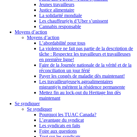
Jeunes travailleurs
Justice alimentaire
La solidarité mondiale
Les chauffeur(e)s d’Uber s’unissent
Cannabis responsable
Moyens d’action
Moyens d’action
L’abordabilité pour tous
La violence ne fait pas partie de la description de
tâche : Respectez les travailleurs et travailleuses
en première ligne!
Faire de la Journée nationale de la vérité et de la
réconciliation un jour férié
Payer les congés de maladie dès maintenant!
Les travailleur(euse)s agroalimentaires
migrant(e)s méritent la résidence permanente
Mettez fin au lock-out du Heritage Inn dès
maintenant
Se syndiquer
Se syndiquer
Pourquoi les TUAC Canada?
L’avantage du syndicat
Les syndicats en faits
Foire aux questions
Tout sur les syndicats