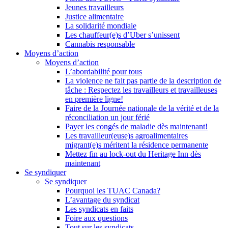
Jeunes travailleurs
Justice alimentaire
La solidarité mondiale
Les chauffeur(e)s d’Uber s’unissent
Cannabis responsable
Moyens d’action
Moyens d’action
L’abordabilité pour tous
La violence ne fait pas partie de la description de
tâche : Respectez les travailleurs et travailleuses
en première ligne!
Faire de la Journée nationale de la vérité et de la
réconciliation un jour férié
Payer les congés de maladie dès maintenant!
Les travailleur(euse)s agroalimentaires
migrant(e)s méritent la résidence permanente
Mettez fin au lock-out du Heritage Inn dès
maintenant
Se syndiquer
Se syndiquer
Pourquoi les TUAC Canada?
L’avantage du syndicat
Les syndicats en faits
Foire aux questions
Tout sur les syndicats