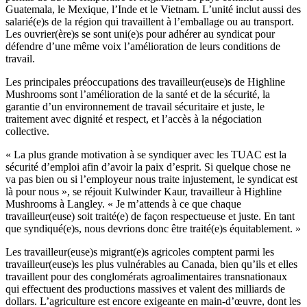
Guatemala, le Mexique, l’Inde et le Vietnam. L’unité inclut aussi des
salarié(e)s de la région qui travaillent à l’emballage ou au transport.
Les ouvrier(ère)s se sont uni(e)s pour adhérer au syndicat pour
défendre d’une même voix l’amélioration de leurs conditions de
travail.
Les principales préoccupations des travailleur(euse)s de Highline
Mushrooms sont l’amélioration de la santé et de la sécurité, la
garantie d’un environnement de travail sécuritaire et juste, le
traitement avec dignité et respect, et l’accès à la négociation
collective.
« La plus grande motivation à se syndiquer avec les TUAC est la
sécurité d’emploi afin d’avoir la paix d’esprit. Si quelque chose ne
va pas bien ou si l’employeur nous traite injustement, le syndicat est
là pour nous », se réjouit Kulwinder Kaur, travailleur à Highline
Mushrooms à Langley. « Je m’attends à ce que chaque
travailleur(euse) soit traité(e) de façon respectueuse et juste. En tant
que syndiqué(e)s, nous devrions donc être traité(e)s équitablement. »
Les travailleur(euse)s migrant(e)s agricoles comptent parmi les
travailleur(euse)s les plus vulnérables au Canada, bien qu’ils et elles
travaillent pour des conglomérats agroalimentaires transnationaux
qui effectuent des productions massives et valent des milliards de
dollars. L’agriculture est encore exigeante en main-d’œuvre, dont les