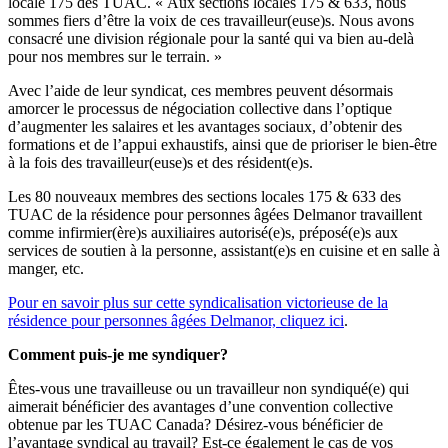
locale 175 des TUAC. « Aux sections locales 175 & 633, nous
sommes fiers d’être la voix de ces travailleur(euse)s. Nous avons
consacré une division régionale pour la santé qui va bien au-delà
pour nos membres sur le terrain. »
Avec l’aide de leur syndicat, ces membres peuvent désormais
amorcer le processus de négociation collective dans l’optique
d’augmenter les salaires et les avantages sociaux, d’obtenir des
formations et de l’appui exhaustifs, ainsi que de prioriser le bien-être
à la fois des travailleur(euse)s et des résident(e)s.
Les 80 nouveaux membres des sections locales 175 & 633 des
TUAC de la résidence pour personnes âgées Delmanor travaillent
comme infirmier(ère)s auxiliaires autorisé(e)s, préposé(e)s aux
services de soutien à la personne, assistant(e)s en cuisine et en salle à
manger, etc.
Pour en savoir plus sur cette syndicalisation victorieuse de la
résidence pour personnes âgées Delmanor, cliquez ici
.
Comment puis-je me syndiquer?
Êtes-vous une travailleuse ou un travailleur non syndiqué(e) qui
aimerait bénéficier des avantages d’une convention collective
obtenue par les TUAC Canada? Désirez-vous bénéficier de
l’avantage syndical au travail? Est-ce également le cas de vos