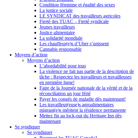
Condition féminine et égalité des sexes
La justice sociale
LE SYNDICAT des travailleurs agricoles
Fierté des TUAC – Fierté syndicale
Jeunes travailleurs
Justice alimentaire
La solidarité mondiale
Les chauffeur(e)s d’Uber s’unissent
Cannabis responsable
Moyens d’action
Moyens d’action
L’abordabilité pour tous
La violence ne fait pas partie de la description de
tâche : Respectez les travailleurs et travailleuses
en première ligne!
Faire de la Journée nationale de la vérité et de la
réconciliation un jour férié
Payer les congés de maladie dès maintenant!
Les travailleur(euse)s agroalimentaires
migrant(e)s méritent la résidence permanente
Mettez fin au lock-out du Heritage Inn dès
maintenant
Se syndiquer
Se syndiquer
Pourquoi les TUAC Canada?