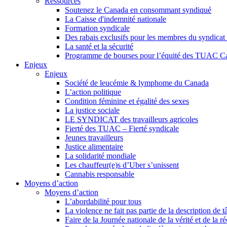
Ressources
Soutenez le Canada en consommant syndiqué
La Caisse d'indemnité nationale
Formation syndicale
Des rabais exclusifs pour les membres du syndicat e
La santé et la sécurité
Programme de bourses pour l’équité des TUAC C
Enjeux
Enjeux
Société de leucémie & lymphome du Canada
L’action politique
Condition féminine et égalité des sexes
La justice sociale
LE SYNDICAT des travailleurs agricoles
Fierté des TUAC – Fierté syndicale
Jeunes travailleurs
Justice alimentaire
La solidarité mondiale
Les chauffeur(e)s d’Uber s’unissent
Cannabis responsable
Moyens d’action
Moyens d’action
L’abordabilité pour tous
La violence ne fait pas partie de la description de t
Faire de la Journée nationale de la vérité et de la ré