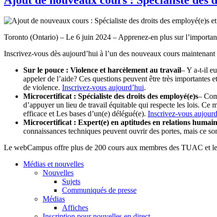
Toronto (Ontario) – Le 6 juin 2024 – Apprenez-en plus sur l’importance 
Inscrivez-vous dès aujourd’hui à l’un des nouveaux cours maintenant
Sur le pouce : Violence et harcèlement au travail
– Y a-t-il e
appeler de l’aide? Ces questions peuvent être très importantes et 
de violence.
Inscrivez-vous aujourd’hui
.
Microcertificat : Spécialiste des droits des employé(e)s
– Comp
d’appuyer un lieu de travail équitable qui respecte les lois. Ce m
efficace et Les bases d’un(e) délégué(e).
Inscrivez-vous aujourd
Microcertificat : Expert(e) en aptitudes en relations humai
connaissances techniques peuvent ouvrir des portes, mais ce son
Le webCampus offre plus de 200 cours aux membres des TUAC et le
Médias et nouvelles
Nouvelles
Sujets
Communiqués de presse
Médias
Affiches
Inscription pour nouvelles en direct