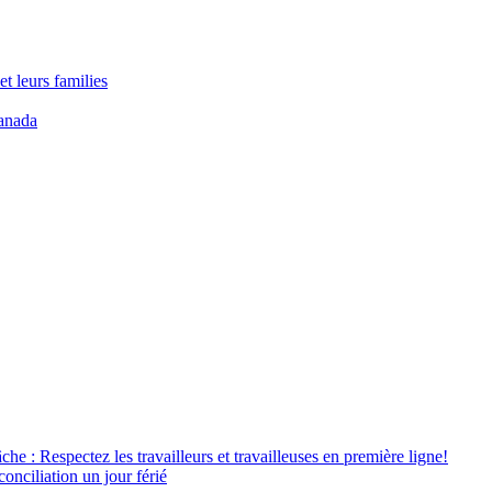
t leurs families
anada
âche : Respectez les travailleurs et travailleuses en première ligne!
conciliation un jour férié