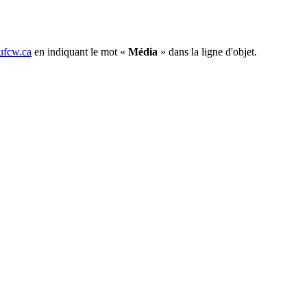
fcw.ca
en indiquant le mot «
Média
» dans la ligne d'objet.