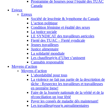
Programme de bourses pour l’équité des TUAC
Canada
Enjeux
Enjeux
Société de leucémie & lymphome du Canada
L’action politique
Condition féminine et égalité des sexes
La justice sociale
LE SYNDICAT des travailleurs agricoles
Fierté des TUAC – Fierté syndicale
Jeunes travailleurs
Justice alimentaire
La solidarité mondiale
Les chauffeur(e)s d’Uber s’unissent
Cannabis responsable
Moyens d’action
Moyens d’action
L’abordabilité pour tous
La violence ne fait pas partie de la description de
tâche : Respectez les travailleurs et travailleuses
en première ligne!
Faire de la Journée nationale de la vérité et de la
réconciliation un jour férié
Payer les congés de maladie dès maintenant!
Les travailleur(euse)s agroalimentaires