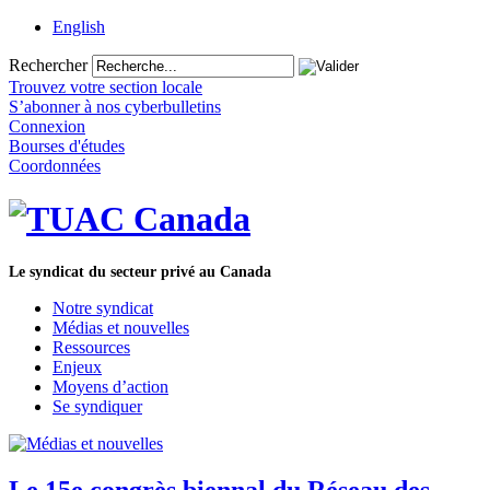
English
Rechercher
Trouvez votre section locale
S’abonner à nos cyberbulletins
Connexion
Bourses d'études
Coordonnées
Le syndicat du secteur privé au Canada
Notre syndicat
Médias et nouvelles
Ressources
Enjeux
Moyens d’action
Se syndiquer
Le 15e congrès biennal du Réseau des