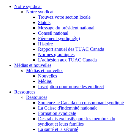
Notre syndicat
Notre syndicat
Trouvez votre section locale
Statuts
Message du président national
Conseil national
Fièrement syndiqué(e)
Histoire
Rapport annuel des TUAC Canada
Normes graphiques
L’adhésion aux TUAC Canada
Médias et nouvelles
Médias et nouvelles
Nouvelles
Médias
Inscription pour nouvelles en direct
Ressources
Ressources
Soutenez le Canada en consommant syndiqué
La Caisse d'indemnité nationale
Formation syndicale
Des rabais exclusifs pour les membres du
syndicat et leurs families
La santé et la sécurité