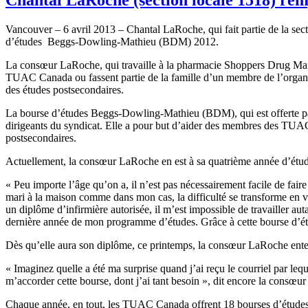
Vancouver – 6
avril
2013 – Chantal
LaRoche
, qui fait
partie
de la sec
d’études
Beggs-Dowling-Mathieu
(
BDM
) 2012.
La
consœur
LaRoche
, qui
travaille
à
la
pharmacie
Shoppers Drug Ma
TUAC
Canada
ou
fassent
partie
de la
famille
d’un
membre
de
l’organ
des
études
postsecondaires
.
La bourse
d’études
Beggs-Dowling-Mathieu
(
BDM
), qui
est
offerte
p
dirigeants
du
syndicat
. Elle a pour but
d’aider
des
membres
des
TUA
postsecondaires
.
Actuellement
, la
consœur
LaRoche
en
est
à
sa
quatrième
année
d’étu
«
Peu
importe
l’âge
qu’on
a,
il
n’est
pas
nécessairement
facile de fair
mari
à
la
maison
comme
dans
mon
cas
, la
difficulté
se
transforme
en
v
un
diplôme
d’infirmière
autorisée
,
il
m’est
impossible de
travailler
aut
dernière
année
de
mon
programme
d’études
.
Grâce
à
cette
bourse
d’é
Dès
qu’elle
aura son
diplôme
,
ce
printemps
, la
consœur
LaRoche
ent
«
Imaginez
quelle
a
été
ma surprise
quand
j’ai
reçu
le
courriel
par
lequ
m’accorder
cette
bourse,
dont
j’ai
tant
besoin
»,
dit
encore la
consœur
Chaque
année
, en tout, les
TUAC
Canada
offrent
18
bourses
d’étude