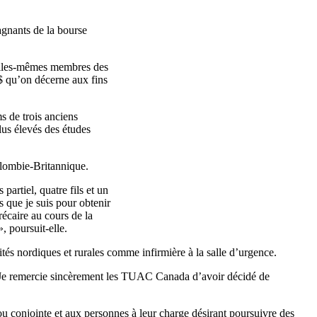
agnants
de la bourse
lles-mêmes
membres
des
 $
qu’on
décerne
aux fins
ms
de
trois
anciens
lus
élevés
des
études
lombie-Britannique
.
s
partiel
,
quatre
fils
et un
s
que
je
suis
pour
obtenir
récaire
au
cours
de la
»,
poursuit-elle
.
ités
nordiques
et
rurales
comme
infirmière
à
la
salle
d’urgence
.
Je
remercie
sincèrement
les
TUAC
Canada
d’avoir
décidé
de
ou
conjointe
et aux
personnes
à
leur
charge
désirant
poursuivre
des