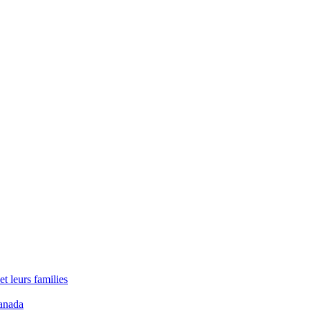
t leurs families
anada