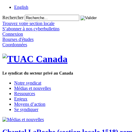
English
Rechercher
Trouvez votre section locale
S’abonner à nos cyberbulletins
Connexion
Bourses d'études
Coordonnées
Le syndicat du secteur privé au Canada
Notre syndicat
Médias et nouvelles
Ressources
Enjeux
Moyens d’action
Se syndiquer
Chantal LaRoche (section locale 1518) re