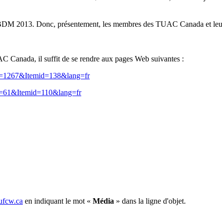
BDM
2013.
Donc
,
présentement
, les
membres
des
TUAC
Canada et
leu
AC
Canada,
il
suffit
de se
rendre
aux pages Web
suivantes
:
id=1267&Itemid=138&lang=fr
id=61&Itemid=110&lang=fr
fcw.ca
en indiquant le mot «
Média
» dans la ligne d'objet.