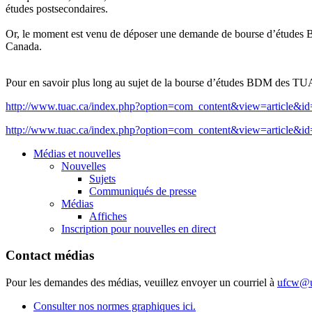
études
postsecondaires
.
Or, le moment
est
venu
de
déposer
une
demande
de bourse
d’études
Canada.
Pour en savoir plus long au
sujet
de la bourse
d’études
BDM
des
TU
http://www.tuac.ca/index.php?option=com_content&view=article&
http://www.tuac.ca/index.php?option=com_content&view=article&
Médias et nouvelles
Nouvelles
Sujets
Communiqués de presse
Médias
Affiches
Inscription pour nouvelles en direct
Contact médias
Pour les demandes des médias, veuillez envoyer un courriel à
ufcw@u
Consulter nos normes graphiques ici.