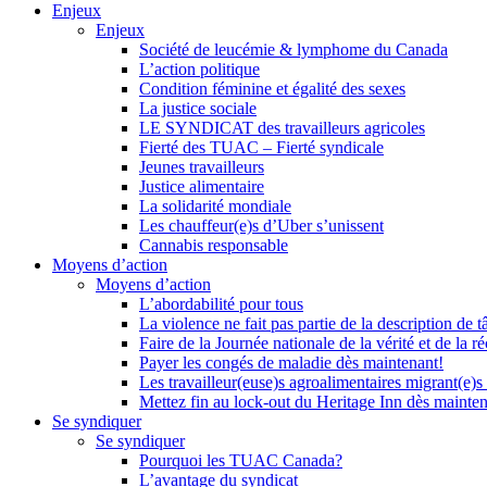
Enjeux
Enjeux
Société de leucémie & lymphome du Canada
L’action politique
Condition féminine et égalité des sexes
La justice sociale
LE SYNDICAT des travailleurs agricoles
Fierté des TUAC – Fierté syndicale
Jeunes travailleurs
Justice alimentaire
La solidarité mondiale
Les chauffeur(e)s d’Uber s’unissent
Cannabis responsable
Moyens d’action
Moyens d’action
L’abordabilité pour tous
La violence ne fait pas partie de la description de t
Faire de la Journée nationale de la vérité et de la ré
Payer les congés de maladie dès maintenant!
Les travailleur(euse)s agroalimentaires migrant(e)s
Mettez fin au lock-out du Heritage Inn dès mainte
Se syndiquer
Se syndiquer
Pourquoi les TUAC Canada?
L’avantage du syndicat