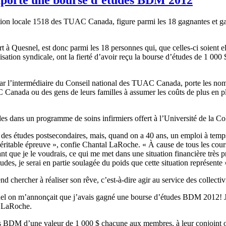
tion locale 1518 des
TUAC
Canada, figure
parmi
les 18
gagnantes
et
g
rt
à
Quesnel
,
est
donc
parmi
les 18
personnes
qui,
que
celles-ci
soient
e
isation
syndicale
,
ont
la
fierté
d’avoir
reçu
la bourse
d’études
de 1 000
ar
l’intermédiaire
du
Conseil
national des
TUAC
Canada,
porte
les
no
C
Canada
ou
des
gens
de
leurs
familles
à
assumer
les
coûts
de plus en p
des
dans
un
programme
de
soins
infirmiers
offert
à
l’Université
de la
Co
e des
études
postsecondaires
,
mais
,
quand
on a 40
ans
, un
emploi
à
temp
éritable
épreuve
»,
confie
Chantal
LaRoche
. «
À
cause de
tous
les
cour
ant
que
je le
voudrais
,
ce
qui me met
dans
une
situation
financière
très
p
tudes
, je
serai
en
partie
soulagée
du
poids
que
cette
situation
représente
end
chercher
à
réaliser
son
rêve
,
c’est-à-dire
agir
au service des
collectiv
el
on
m’annonçait
que
j’avais
gagné
une
bourse
d’études
BDM
2012! 
LaRoche
.
s
BDM
d’une
valeur
de 1 000 $
chacune
aux
membres
,
à
leur
conjoint