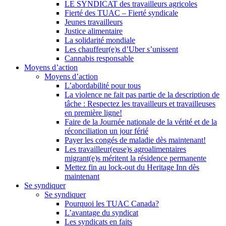
LE SYNDICAT des travailleurs agricoles
Fierté des TUAC – Fierté syndicale
Jeunes travailleurs
Justice alimentaire
La solidarité mondiale
Les chauffeur(e)s d’Uber s’unissent
Cannabis responsable
Moyens d’action
Moyens d’action
L’abordabilité pour tous
La violence ne fait pas partie de la description de
tâche : Respectez les travailleurs et travailleuses
en première ligne!
Faire de la Journée nationale de la vérité et de la
réconciliation un jour férié
Payer les congés de maladie dès maintenant!
Les travailleur(euse)s agroalimentaires
migrant(e)s méritent la résidence permanente
Mettez fin au lock-out du Heritage Inn dès
maintenant
Se syndiquer
Se syndiquer
Pourquoi les TUAC Canada?
L’avantage du syndicat
Les syndicats en faits