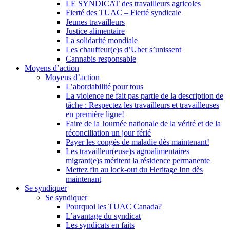
LE SYNDICAT des travailleurs agricoles
Fierté des TUAC – Fierté syndicale
Jeunes travailleurs
Justice alimentaire
La solidarité mondiale
Les chauffeur(e)s d’Uber s’unissent
Cannabis responsable
Moyens d’action
Moyens d’action
L’abordabilité pour tous
La violence ne fait pas partie de la description de
tâche : Respectez les travailleurs et travailleuses
en première ligne!
Faire de la Journée nationale de la vérité et de la
réconciliation un jour férié
Payer les congés de maladie dès maintenant!
Les travailleur(euse)s agroalimentaires
migrant(e)s méritent la résidence permanente
Mettez fin au lock-out du Heritage Inn dès
maintenant
Se syndiquer
Se syndiquer
Pourquoi les TUAC Canada?
L’avantage du syndicat
Les syndicats en faits