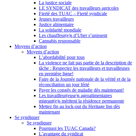
La justice sociale
LE SYNDICAT des travailleurs agricoles
Fierté des TUAC – Fierté syndicale
Jeunes travailleurs
Justice alimentaire
La solidarité mondiale
Les chauffeur(e)s d’Uber s’unissent
Cannabis responsable
Moyens d’action
Moyens d’action
L’abordabilité pour tous
La violence ne fait pas partie de la description de
tâche : Respectez les travailleurs et travailleuses
en première ligne!
Faire de la Journée nationale de la vérité et de la
réconciliation un jour férié
Payer les congés de maladie dès maintenant!
Les travailleur(euse)s agroalimentaires
migrant(e)s méritent la résidence permanente
Mettez fin au lock-out du Heritage Inn dès
maintenant
Se syndiquer
Se syndiquer
Pourquoi les TUAC Canada?
L’avantage du syndicat