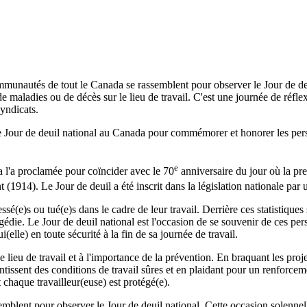
mmunautés de tout le Canada se rassemblent pour observer le Jour de de
 de maladies ou de décès sur le lieu de travail. C'est une journée de réfle
syndicats.
e Jour de deuil national au Canada pour commémorer et honorer les pers
e
a l'a proclamée pour coïncider avec le 70
anniversaire du jour où la pre
 (1914). Le Jour de deuil a été inscrit dans la législation nationale par 
sé(e)s ou tué(e)s dans le cadre de leur travail. Derrière ces statistiques
agédie. Le Jour de deuil national est l'occasion de se souvenir de ces pe
(elle) en toute sécurité à la fin de sa journée de travail.
le lieu de travail et à l'importance de la prévention. En braquant les proj
ntissent des conditions de travail sûres et en plaidant pour un renforcem
 chaque travailleur(euse) est protégé(e).
blent pour observer le Jour de deuil national. Cette occasion solennelle 