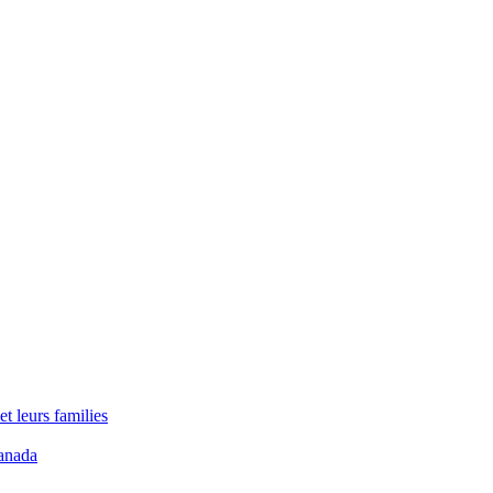
t leurs families
anada