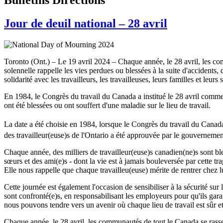
Jour de deuil national – 28 avril
Toronto (Ont.) – Le 19 avril 2024 – Chaque année, le 28 avril, les co
solennelle rappelle les vies perdues ou blessées à la suite d'accidents,
solidarité avec les travailleurs, les travailleuses, leurs familles et leurs 
En 1984, le Congrès du travail du Canada a institué le 28 avril comm
ont été blessées ou ont souffert d'une maladie sur le lieu de travail.
La date a été choisie en 1984, lorsque le Congrès du travail du Canad
des travailleur(euse)s de l'Ontario a été approuvée par le gouvernement
Chaque année, des milliers de travailleur(euse)s canadien(ne)s sont bles
sœurs et des ami(e)s - dont la vie est à jamais bouleversée par cette tr
Elle nous rappelle que chaque travailleu(euse) mérite de rentrer chez lui
Cette journée est également l'occasion de sensibiliser à la sécurité sur 
sont confronté(e)s, en responsabilisant les employeurs pour qu'ils gara
nous pouvons tendre vers un avenir où chaque lieu de travail est sûr et
Chaque année, le 28 avril, les communautés de tout le Canada se rassem