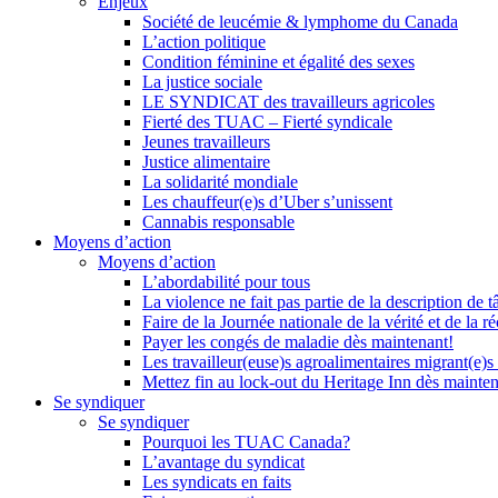
Enjeux
Société de leucémie & lymphome du Canada
L’action politique
Condition féminine et égalité des sexes
La justice sociale
LE SYNDICAT des travailleurs agricoles
Fierté des TUAC – Fierté syndicale
Jeunes travailleurs
Justice alimentaire
La solidarité mondiale
Les chauffeur(e)s d’Uber s’unissent
Cannabis responsable
Moyens d’action
Moyens d’action
L’abordabilité pour tous
La violence ne fait pas partie de la description de t
Faire de la Journée nationale de la vérité et de la ré
Payer les congés de maladie dès maintenant!
Les travailleur(euse)s agroalimentaires migrant(e)s
Mettez fin au lock-out du Heritage Inn dès mainte
Se syndiquer
Se syndiquer
Pourquoi les TUAC Canada?
L’avantage du syndicat
Les syndicats en faits