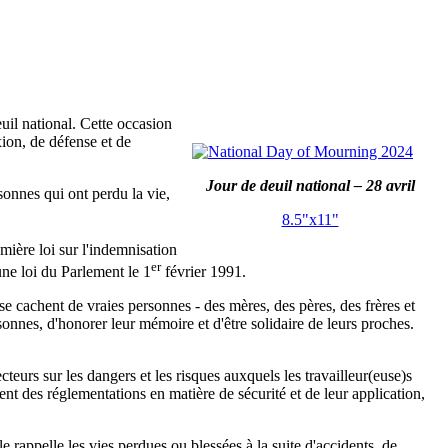
uil national. Cette occasion
xion, de défense et de
Jour de deuil national – 28 avril
onnes qui ont perdu la vie,
8.5"x11"
mière loi sur l'indemnisation
er
une loi du Parlement le 1
février 1991.
 se cachent de vraies personnes - des mères, des pères, des frères et
rsonnes, d'honorer leur mémoire et d'être solidaire de leurs proches.
ecteurs sur les dangers et les risques auxquels les travailleur(euse)s
ent des réglementations en matière de sécurité et de leur application,
rappelle les vies perdues ou blessées à la suite d'accidents, de