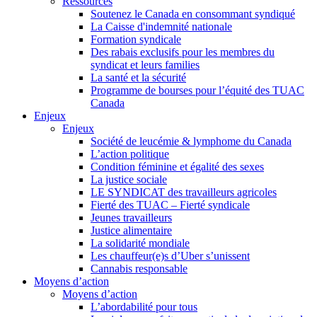
Ressources
Soutenez le Canada en consommant syndiqué
La Caisse d'indemnité nationale
Formation syndicale
Des rabais exclusifs pour les membres du
syndicat et leurs families
La santé et la sécurité
Programme de bourses pour l’équité des TUAC
Canada
Enjeux
Enjeux
Société de leucémie & lymphome du Canada
L’action politique
Condition féminine et égalité des sexes
La justice sociale
LE SYNDICAT des travailleurs agricoles
Fierté des TUAC – Fierté syndicale
Jeunes travailleurs
Justice alimentaire
La solidarité mondiale
Les chauffeur(e)s d’Uber s’unissent
Cannabis responsable
Moyens d’action
Moyens d’action
L’abordabilité pour tous