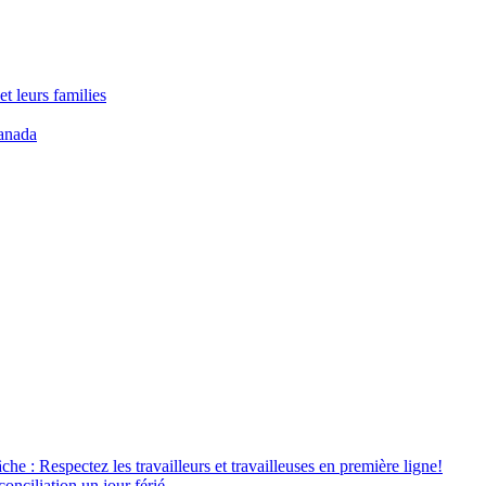
t leurs families
anada
âche : Respectez les travailleurs et travailleuses en première ligne!
conciliation un jour férié