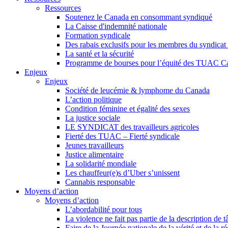
Ressources
Soutenez le Canada en consommant syndiqué
La Caisse d'indemnité nationale
Formation syndicale
Des rabais exclusifs pour les membres du syndicat e
La santé et la sécurité
Programme de bourses pour l’équité des TUAC C
Enjeux
Enjeux
Société de leucémie & lymphome du Canada
L’action politique
Condition féminine et égalité des sexes
La justice sociale
LE SYNDICAT des travailleurs agricoles
Fierté des TUAC – Fierté syndicale
Jeunes travailleurs
Justice alimentaire
La solidarité mondiale
Les chauffeur(e)s d’Uber s’unissent
Cannabis responsable
Moyens d’action
Moyens d’action
L’abordabilité pour tous
La violence ne fait pas partie de la description de t
Faire de la Journée nationale de la vérité et de la ré