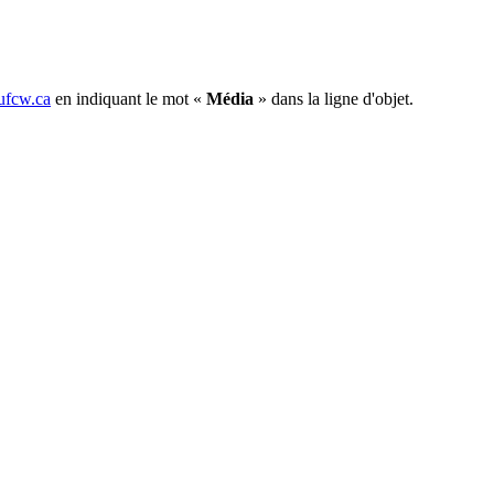
fcw.ca
en indiquant le mot «
Média
» dans la ligne d'objet.