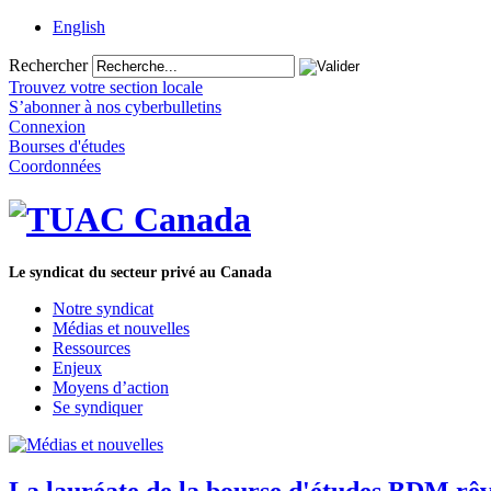
English
Rechercher
Trouvez votre section locale
S’abonner à nos cyberbulletins
Connexion
Bourses d'études
Coordonnées
Le syndicat du secteur privé au Canada
Notre syndicat
Médias et nouvelles
Ressources
Enjeux
Moyens d’action
Se syndiquer
La lauréate de la bourse d'études BDM rêv