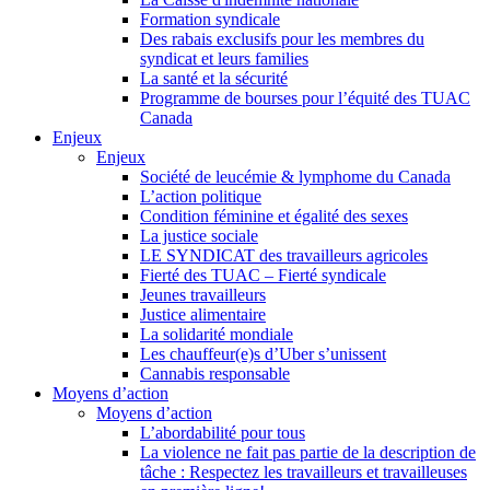
Formation syndicale
Des rabais exclusifs pour les membres du
syndicat et leurs families
La santé et la sécurité
Programme de bourses pour l’équité des TUAC
Canada
Enjeux
Enjeux
Société de leucémie & lymphome du Canada
L’action politique
Condition féminine et égalité des sexes
La justice sociale
LE SYNDICAT des travailleurs agricoles
Fierté des TUAC – Fierté syndicale
Jeunes travailleurs
Justice alimentaire
La solidarité mondiale
Les chauffeur(e)s d’Uber s’unissent
Cannabis responsable
Moyens d’action
Moyens d’action
L’abordabilité pour tous
La violence ne fait pas partie de la description de
tâche : Respectez les travailleurs et travailleuses