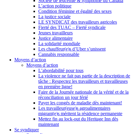
Société de leucémie & lymphome du Canada
L’action politique
Condition féminine et égalité des sexes
La justice sociale
LE SYNDICAT des travailleurs agricoles
Fierté des TUAC – Fierté syndicale
Jeunes travailleurs
Justice alimentaire
La solidarité mondiale
Les chauffeur(e)s d’Uber s’unissent
Cannabis responsable
Moyens d’action
Moyens d’action
L’abordabilité pour tous
La violence ne fait pas partie de la description de
tâche : Respectez les travailleurs et travailleuses
en première ligne!
Faire de la Journée nationale de la vérité et de la
réconciliation un jour férié
Payer les congés de maladie dès maintenant!
Les travailleur(euse)s agroalimentaires
migrant(e)s méritent la résidence permanente
Mettez fin au lock-out du Heritage Inn dès
maintenant
Se syndiquer