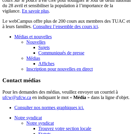
cours
Sur le pouce
a été créé pour souligner le Jour de deuil national
du 28 avril et sensibiliser la population à l’importance de la
vigilance.
En savoir plus
.
Le webCampus offre plus de 200 cours aux membres des TUAC et
à leurs familles.
Consultez l’ensemble des cours ici
.
Médias et nouvelles
Nouvelles
Sujets
Communiqués de presse
Médias
Affiches
Inscription pour nouvelles en direct
Contact médias
Pour les demandes des médias, veuillez envoyer un courriel à
ufcw@ufcw.ca
en indiquant le mot «
Média
» dans la ligne d'objet.
Consulter nos normes graphiques ici.
Notre syndicat
Notre syndicat
Trouvez votre section locale
Statuts