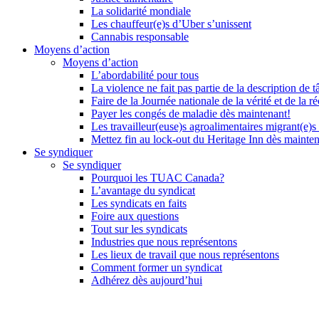
La solidarité mondiale
Les chauffeur(e)s d’Uber s’unissent
Cannabis responsable
Moyens d’action
Moyens d’action
L’abordabilité pour tous
La violence ne fait pas partie de la description de t
Faire de la Journée nationale de la vérité et de la ré
Payer les congés de maladie dès maintenant!
Les travailleur(euse)s agroalimentaires migrant(e)s
Mettez fin au lock-out du Heritage Inn dès mainte
Se syndiquer
Se syndiquer
Pourquoi les TUAC Canada?
L’avantage du syndicat
Les syndicats en faits
Foire aux questions
Tout sur les syndicats
Industries que nous représentons
Les lieux de travail que nous représentons
Comment former un syndicat
Adhérez dès aujourd’hui