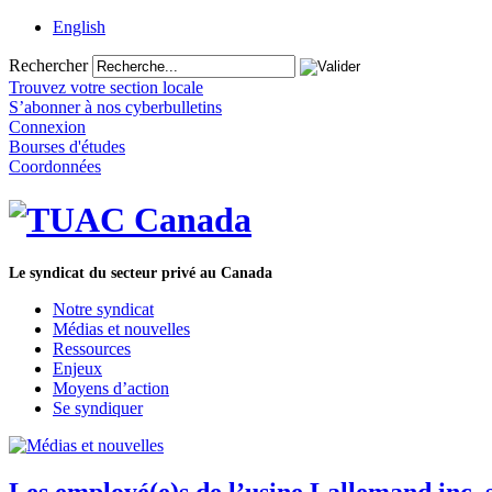
English
Rechercher
Trouvez votre section locale
S’abonner à nos cyberbulletins
Connexion
Bourses d'études
Coordonnées
Le syndicat du secteur privé au Canada
Notre syndicat
Médias et nouvelles
Ressources
Enjeux
Moyens d’action
Se syndiquer
Les employé(e)s de l’usine Lallemand inc.