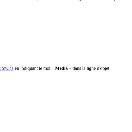
fcw.ca
en indiquant le mot «
Média
» dans la ligne d'objet.