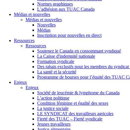
Normes graphiques
L’adhésion aux TUAC Canada
Médias et nouvelles
Médias et nouvelles
Nouvelles
Médias
Inscription pour nouvelles en direct
Ressources
Ressources
Soutenez le Canada en consommant syndiqué
La Caisse d'indemnité nationale
Formation syndicale
Des rabais exclusifs pour les membres du syndicat e
La santé et la sécurité
Programme de bourses pour l’équité des TUAC C
Enjeux
Enjeux
Société de leucémie & lymphome du Canada
L’action politique
Condition féminine et égalité des sexes
La justice sociale
LE SYNDICAT des travailleurs agricoles
Fierté des TUAC – Fierté syndicale
Jeunes travailleurs
Justice alimentaire