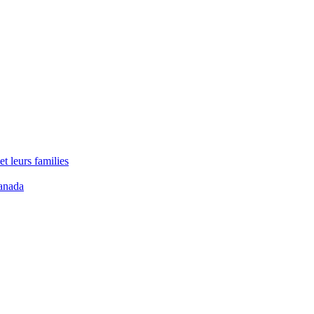
t leurs families
anada