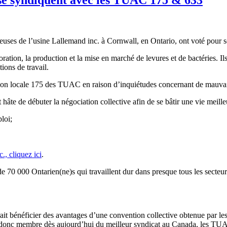
ailleuses de l’usine Lallemand inc. à Cornwall, en Ontario, ont voté pou
ration, la production et la mise en marché de levures et de bactéries. I
ions de travail.
tion locale 175 des TUAC en raison d’inquiétudes concernant de mauvais tra
âte de débuter la négociation collective afin de se bâtir une vie meille
loi;
., cliquez ici
.
70 000 Ontarien(ne)s qui travaillent dur dans presque tous les secteurs
erait bénéficier des avantages d’une convention collective obtenue par
ez donc membre dès aujourd’hui du meilleur syndicat au Canada, les TUA