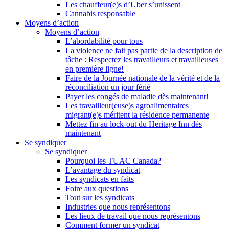
Les chauffeur(e)s d’Uber s’unissent
Cannabis responsable
Moyens d’action
Moyens d’action
L’abordabilité pour tous
La violence ne fait pas partie de la description de
tâche : Respectez les travailleurs et travailleuses
en première ligne!
Faire de la Journée nationale de la vérité et de la
réconciliation un jour férié
Payer les congés de maladie dès maintenant!
Les travailleur(euse)s agroalimentaires
migrant(e)s méritent la résidence permanente
Mettez fin au lock-out du Heritage Inn dès
maintenant
Se syndiquer
Se syndiquer
Pourquoi les TUAC Canada?
L’avantage du syndicat
Les syndicats en faits
Foire aux questions
Tout sur les syndicats
Industries que nous représentons
Les lieux de travail que nous représentons
Comment former un syndicat