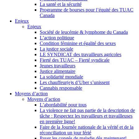
La santé et la sécurité
Programme de bourses pour l’équité des TUAC
Canada
Enjeux
Enjeux
Société de leucémie & lymphome du Canada
L’action politique
Condition féminine et égalité des sexes
La justice sociale
LE SYNDICAT des travailleurs agricoles
Fierté des TUAC – Fierté syndicale
Jeunes travailleurs
Justice alimentaire
La solidarité mondiale
Les chauffeur(e)s d’Uber s’unissent
Cannabis responsable
Moyens d’action
Moyens d’action
L’abordabilité pour tous
La violence ne fait pas partie de la description de
tâche : Respectez les travailleurs et travailleuses
en première ligne!
Faire de la Journée nationale de la vérité et de la
réconciliation un jour férié
Payer les congés de maladie dès maintenant!