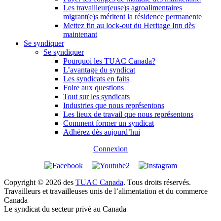
Les travailleur(euse)s agroalimentaires
migrant(e)s méritent la résidence permanente
Mettez fin au lock-out du Heritage Inn dès
maintenant
Se syndiquer
Se syndiquer
Pourquoi les TUAC Canada?
L’avantage du syndicat
Les syndicats en faits
Foire aux questions
Tout sur les syndicats
Industries que nous représentons
Les lieux de travail que nous représentons
Comment former un syndicat
Adhérez dès aujourd’hui
Connexion
Copyright © 2026 des
TUAC Canada
. Tous droits réservés.
Travailleurs et travailleuses unis de l’alimentation et du commerce
Canada
Le syndicat du secteur privé au Canada