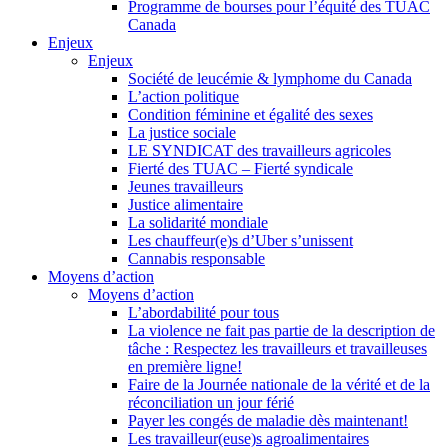
Programme de bourses pour l’équité des TUAC
Canada
Enjeux
Enjeux
Société de leucémie & lymphome du Canada
L’action politique
Condition féminine et égalité des sexes
La justice sociale
LE SYNDICAT des travailleurs agricoles
Fierté des TUAC – Fierté syndicale
Jeunes travailleurs
Justice alimentaire
La solidarité mondiale
Les chauffeur(e)s d’Uber s’unissent
Cannabis responsable
Moyens d’action
Moyens d’action
L’abordabilité pour tous
La violence ne fait pas partie de la description de
tâche : Respectez les travailleurs et travailleuses
en première ligne!
Faire de la Journée nationale de la vérité et de la
réconciliation un jour férié
Payer les congés de maladie dès maintenant!
Les travailleur(euse)s agroalimentaires