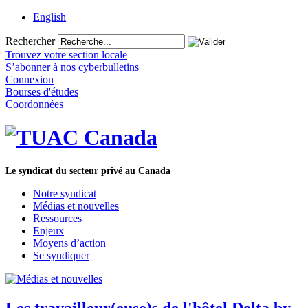
English
Rechercher
Trouvez votre section locale
S’abonner à nos cyberbulletins
Connexion
Bourses d'études
Coordonnées
Le syndicat du secteur privé au Canada
Notre syndicat
Médias et nouvelles
Ressources
Enjeux
Moyens d’action
Se syndiquer
Les travailleur(euse)s de l'hôtel Delta by