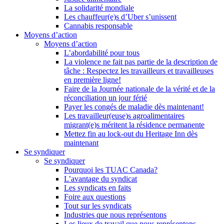
La solidarité mondiale
Les chauffeur(e)s d’Uber s’unissent
Cannabis responsable
Moyens d’action
Moyens d’action
L’abordabilité pour tous
La violence ne fait pas partie de la description de
tâche : Respectez les travailleurs et travailleuses
en première ligne!
Faire de la Journée nationale de la vérité et de la
réconciliation un jour férié
Payer les congés de maladie dès maintenant!
Les travailleur(euse)s agroalimentaires
migrant(e)s méritent la résidence permanente
Mettez fin au lock-out du Heritage Inn dès
maintenant
Se syndiquer
Se syndiquer
Pourquoi les TUAC Canada?
L’avantage du syndicat
Les syndicats en faits
Foire aux questions
Tout sur les syndicats
Industries que nous représentons
Les lieux de travail que nous représentons