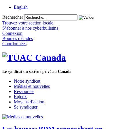
English
Rechercher
Trouvez votre section locale
S’abonner à nos cyberbulletins
Connexion
Bourses d'études
Coordonnées
Le syndicat du secteur privé au Canada
Notre syndicat
Médias et nouvelles
Ressources
Enjeux
Moyens d’action
Se syndiquer
Les bourses BDM rapprochent un