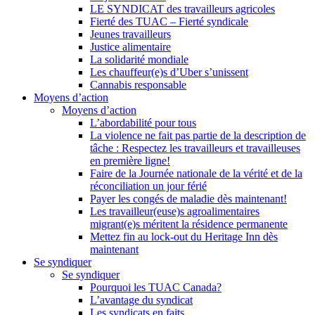
LE SYNDICAT des travailleurs agricoles
Fierté des TUAC – Fierté syndicale
Jeunes travailleurs
Justice alimentaire
La solidarité mondiale
Les chauffeur(e)s d’Uber s’unissent
Cannabis responsable
Moyens d’action
Moyens d’action
L’abordabilité pour tous
La violence ne fait pas partie de la description de
tâche : Respectez les travailleurs et travailleuses
en première ligne!
Faire de la Journée nationale de la vérité et de la
réconciliation un jour férié
Payer les congés de maladie dès maintenant!
Les travailleur(euse)s agroalimentaires
migrant(e)s méritent la résidence permanente
Mettez fin au lock-out du Heritage Inn dès
maintenant
Se syndiquer
Se syndiquer
Pourquoi les TUAC Canada?
L’avantage du syndicat
Les syndicats en faits