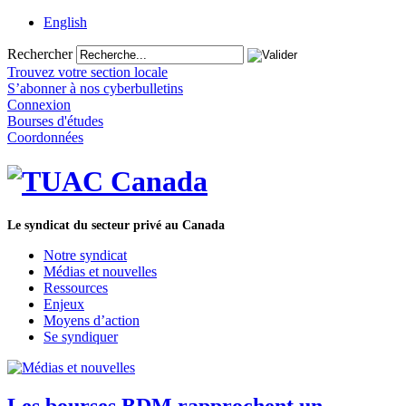
English
Rechercher
Trouvez votre section locale
S’abonner à nos cyberbulletins
Connexion
Bourses d'études
Coordonnées
Le syndicat du secteur privé au Canada
Notre syndicat
Médias et nouvelles
Ressources
Enjeux
Moyens d’action
Se syndiquer
Les bourses BDM rapprochent un