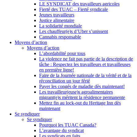
LE SYNDICAT des travailleurs agricoles
Fierté des TUAC – Fierté syndicale
Jeunes travailleurs
Justice alimentaire
La solidarité mondiale
Les chauffeur(e)s d’Uber s’unissent
Cannabis responsable
Moyens d’action
Moyens d’action
L’abordabilité pour tous
La violence ne fait pas partie de la description de
tâche : Respectez les travailleurs et travailleuses
en première ligne!
Faire de la Journée nationale de la vérité et de la
réconciliation un jour férié
Payer les congés de maladie dès maintenant!
Les travailleur(euse)s agroalimentaires
migrant(e)s méritent la résidence permanente
Mettez fin au lock-out du Heritage Inn dès
maintenant
Se syndiquer
Se syndiquer
Pourquoi les TUAC Canada?
L’avantage du syndicat
Les syndicats en faits