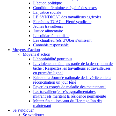
L’action politique
Condition féminine et égalité des sexes
La justice sociale
LE SYNDICAT des travailleurs agricoles
Fierté des TUAC – Fierté syndicale
Jeunes travailleurs
Justice alimentaire
La solidarité mondiale
Les chauffeur(e)s d’Uber s’unissent
Cannabis responsable
Moyens d’action
Moyens d’action
L’abordabilité pour tous
La violence ne fait pas partie de la description de
tâche : Respectez les travailleurs et travailleuses
en première ligne!
Faire de la Journée nationale de la vérité et de la
réconciliation un jour férié
Payer les congés de maladie dès maintenant!
Les travailleur(euse)s agroalimentaires
migrant(e)s méritent la résidence permanente
Mettez fin au lock-out du Heritage Inn dès
maintenant
Se syndiquer
Se syndiquer