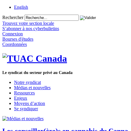
English
Rechercher
Trouvez votre section locale
S’abonner à nos cyberbulletins
Connexion
Bourses d'études
Coordonnées
Le syndicat du secteur privé au Canada
Notre syndicat
Médias et nouvelles
Ressources
Enjeux
Moyens d’action
Se syndiquer
Les conseiller(ère)s en cannabis du Canna